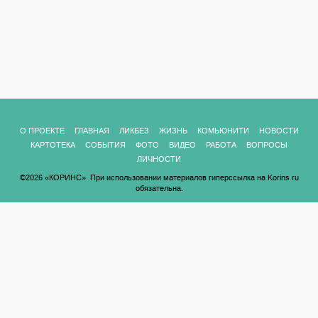
О ПРОЕКТЕ
ГЛАВНАЯ
ЛИКБЕЗ
ЖИЗНЬ
КОМЬЮНИТИ
НОВОСТИ
КАРТОТЕКА
СОБЫТИЯ
ФОТО
ВИДЕО
РАБОТА
ВОПРОСЫ
ЛИЧНОСТИ
©2026 «КОРИНС». При использовании материалов гиперссылка на Korins.ru
обязательна.