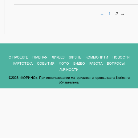
←
1
2
→
О ПРОЕКТЕ
ГЛАВНАЯ
ЛИКБЕЗ
ЖИЗНЬ
КОМЬЮНИТИ
НОВОСТИ
КАРТОТЕКА
СОБЫТИЯ
ФОТО
ВИДЕО
РАБОТА
ВОПРОСЫ
ЛИЧНОСТИ
©2026 «КОРИНС». При использовании материалов гиперссылка на Korins.ru
обязательна.