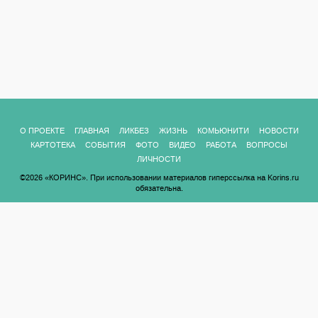
О ПРОЕКТЕ
ГЛАВНАЯ
ЛИКБЕЗ
ЖИЗНЬ
КОМЬЮНИТИ
НОВОСТИ
КАРТОТЕКА
СОБЫТИЯ
ФОТО
ВИДЕО
РАБОТА
ВОПРОСЫ
ЛИЧНОСТИ
©2026 «КОРИНС». При использовании материалов гиперссылка на Korins.ru
обязательна.