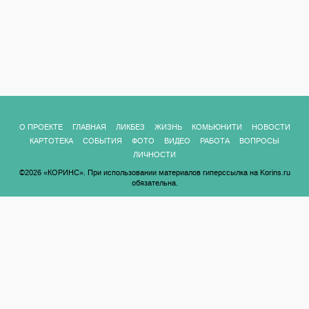
О ПРОЕКТЕ
ГЛАВНАЯ
ЛИКБЕЗ
ЖИЗНЬ
КОМЬЮНИТИ
НОВОСТИ
КАРТОТЕКА
СОБЫТИЯ
ФОТО
ВИДЕО
РАБОТА
ВОПРОСЫ
ЛИЧНОСТИ
©2026 «КОРИНС». При использовании материалов гиперссылка на Korins.ru
обязательна.