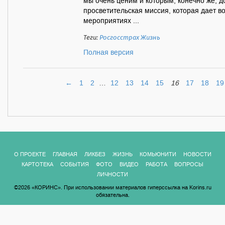
мы очень ценим и которым, конечно же, д
просветительская миссия, которая дает во
мероприятиях ...
Теги:
Росгосстрах Жизнь
Полная версия
←
1
2
…
12
13
14
15
16
17
18
19
О ПРОЕКТЕ
ГЛАВНАЯ
ЛИКБЕЗ
ЖИЗНЬ
КОМЬЮНИТИ
НОВОСТИ
КАРТОТЕКА
СОБЫТИЯ
ФОТО
ВИДЕО
РАБОТА
ВОПРОСЫ
ЛИЧНОСТИ
©2026 «КОРИНС». При использовании материалов гиперссылка на Korins.ru
обязательна.