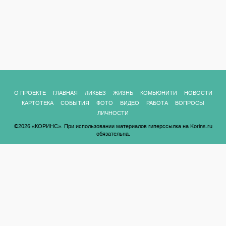
О ПРОЕКТЕ
ГЛАВНАЯ
ЛИКБЕЗ
ЖИЗНЬ
КОМЬЮНИТИ
НОВОСТИ
КАРТОТЕКА
СОБЫТИЯ
ФОТО
ВИДЕО
РАБОТА
ВОПРОСЫ
ЛИЧНОСТИ
©2026 «КОРИНС». При использовании материалов гиперссылка на Korins.ru
обязательна.