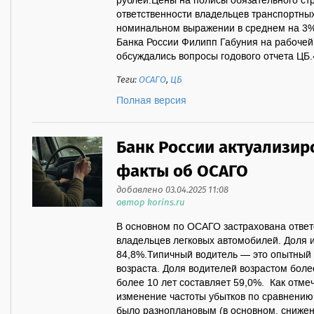
рублей.Цены на полисы обязательного ст
ответственности владельцев транспортных
номинальном выражении в среднем на 3%
Банка России Филипп Габуния на рабочей 
обсуждались вопросы годового отчета ЦБ.«
Теги:
ОСАГО
,
ЦБ
Полная версия
Банк России актуализи
факты об ОСАГО
добавлено 03.04.2025 11:08
автор korins.ru
В основном по ОСАГО застрахована ответ
владельцев легковых автомобилей. Доля и
84,8%.Типичный водитель — это опытный 
возраста. Доля водителей возрастом боле
более 10 лет составляет 59,0%. Как отмеч
изменение частоты убытков по сравнению 
было разноплановым (в основном, снижен