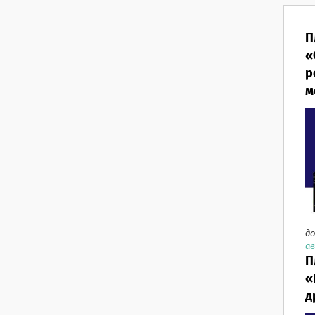
П
«
р
м
до
ав
П
«
д