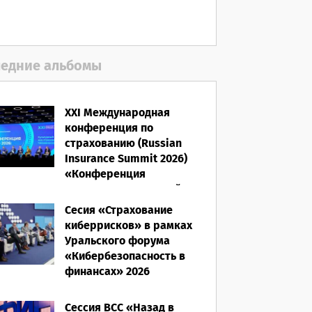
06.08.2026
едние альбомы
XXI Международная
конференция по
страхованию (Russian
Insurance Summit 2026)
«Конференция
ВСС-2026: Культурный
код страхования/
Сесия «Страхование
Человеческий фактор»
киберрисков» в рамках
Уральского форума
28.05.2026
«Кибербезопасность в
финансах» 2026
16.03.2026
Сессия ВСС «Назад в