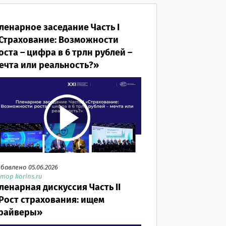
ленарное заседание Часть I
Страхование: Возможности
оста – цифра в 6 трлн рублей –
ечта или реальность?»
бавлено 05.06.2026
тор korins.ru
ленарная дискуссия Часть II
Рост страхования: ищем
райверы»