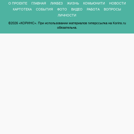
О ПРОЕКТЕ
ГЛАВНАЯ
ЛИКБЕЗ
ЖИЗНЬ
КОМЬЮНИТИ
НОВОСТИ
КАРТОТЕКА
СОБЫТИЯ
ФОТО
ВИДЕО
РАБОТА
ВОПРОСЫ
ЛИЧНОСТИ
©2026 «КОРИНС». При использовании материалов гиперссылка на Korins.ru
обязательна.