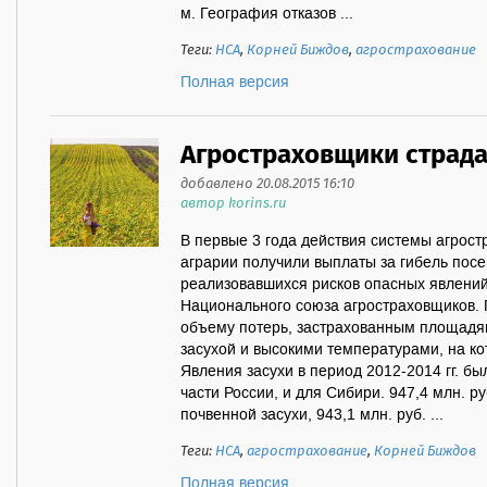
м. География отказов ...
Теги:
НСА
,
Корней Биждов
,
агрострахование
Полная версия
Агростраховщики страда
добавлено 20.08.2015 16:10
автор korins.ru
В первые 3 года действия системы агрост
аграрии получили выплаты за гибель посе
реализовавшихся рисков опасных явлений
Национального союза агростраховщиков. 
объему потерь, застрахованным площадям
засухой и высокими температурами, на к
Явления засухи в период 2012-2014 гг. б
части России, и для Сибири. 947,4 млн. р
почвенной засухи, 943,1 млн. руб. ...
Теги:
НСА
,
агрострахование
,
Корней Биждов
Полная версия