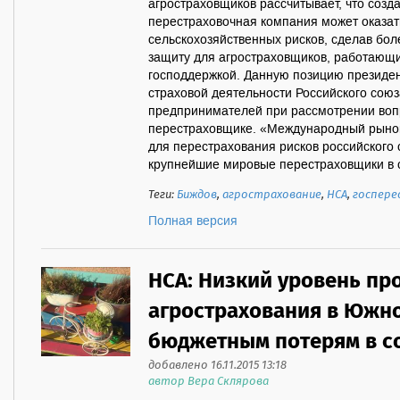
агростраховщиков рассчитывает, что соз
перестраховочная компания может оказат
сельскохозяйственных рисков, сделав бо
защиту для агростраховщиков, работающи
господдержкой. Данную позицию президе
страховой деятельности Российского сою
предпринимателей при рассмотрении воп
перестраховщике. «Международный рынок
для перестрахования рисков российского 
крупнейшие мировые перестраховщики в с
Теги:
Биждов
,
агрострахование
,
НСА
,
госпере
Полная версия
НСА: Низкий уровень пр
агрострахования в Южно
бюджетным потерям в со
добавлено 16.11.2015 13:18
автор Вера Склярова