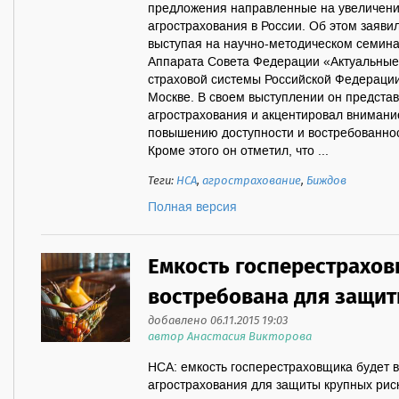
предложения направленные на увеличение
агрострахования в России. Об этом заяв
выступая на научно-методическом семина
Аппарата Совета Федерации «Актуальны
страховой системы Российской Федерации
Москве. В своем выступлении он предста
агрострахования и акцентировал внимани
повышению доступности и востребованнос
Кроме этого он отметил, что ...
Теги:
НСА
,
агрострахование
,
Биждов
Полная версия
Емкость госперестрахов
востребована для защит
добавлено 06.11.2015 19:03
автор Анастасия Викторова
НСА: емкость госперестраховщика будет 
агрострахования для защиты крупных ри