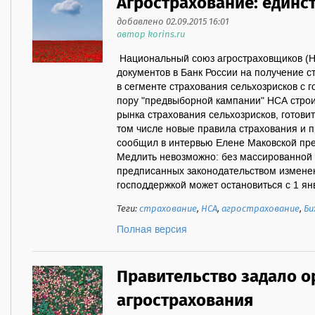
Агрострахование: единст
добавлено 02.09.2015 16:01
автор korins.ru
Национальный союз агростраховщиков (НС
документов в Банк России на получение 
в сегменте страхования сельхозрисков с 
пору "предвыборной кампании" НСА строи
рынка страхования сельхозрисков, готовит
том числе новые правила страхования и 
сообщил в интервью Елене Маковской пр
Медлить невозможно: без массированной 
предписанных законодательством изменен
господдержкой может остановиться с 1 янв
Теги:
страхование
,
НСА
,
агрострахование
,
Би
Полная версия
Правительство задало 
агрострахования