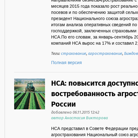
направлениям бизнесаАгрострахование с 
месяцев 2015 года показало рост реально
посевов и по обеспечению защитой сельх
президент Национального союза агростра
итогам анализа оперативных сведений по
господдержкой, заключенных страховыми
НСА.По его словам, за январь-сентябрь 
компаний НСА вырос на 17% и составил 2,97
Теги:
страхование
,
агрострахование
,
Биждов
Полная версия
НСА: повысится доступно
востребованность агрос
России
добавлено 06.11.2015 12:42
автор Анастасия Викторова
НСА представил в Совете Федерации пре
агрострахования Национальный союз агр