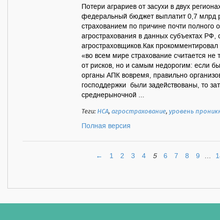
Потери аграриев от засухи в двух региона
федеральный бюджет выплатит 0,7 млрд р
страхованием по причине почти полного о
агрострахования в данных субъектах РФ,
агростраховщиков.Как прокомментировал
«во всем мире страхование считается не
от рисков, но и самым недорогим: если б
органы АПК вовремя, правильно организо
господдержки были задействованы, то за
среднерыночной ...
Теги:
НСА
,
агрострахование
,
уровень проник
Полная версия
←
1
2
3
4
5
6
7
8
9
…
1