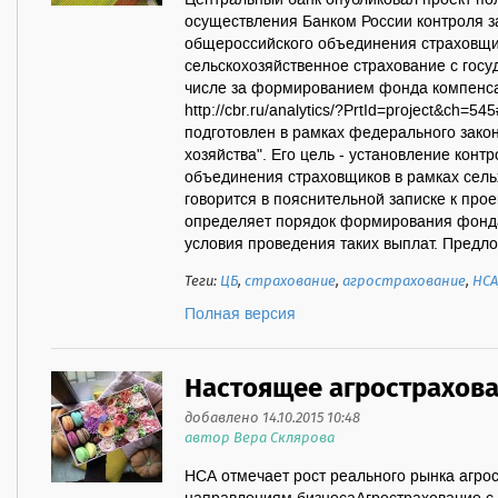
Центральный банк опубликовал проект по
осуществления Банком России контроля з
общероссийского объединения страховщ
сельскохозяйственное страхование с госу
числе за формированием фонда компенса
http://cbr.ru/analytics/?PrtId=project&ch=
подготовлен в рамках федерального закон
хозяйства". Его цель - установление конт
объединения страховщиков в рамках сель
говорится в пояснительной записке к прое
определяет порядок формирования фонд
условия проведения таких выплат. Предлож
Теги:
ЦБ
,
страхование
,
агрострахование
,
НСА
Полная версия
Настоящее агрострахов
добавлено 14.10.2015 10:48
автор Вера Склярова
НСА отмечает рост реального рынка агро