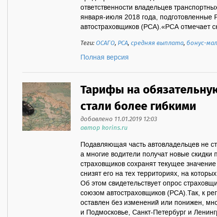
ответственности владельцев транспортны
января-июля 2018 года, подготовленные 
автостраховщиков (РСА).«РСА отмечает сн
Теги:
ОСАГО
,
РСА
,
средняя выплата
,
бонус-мал
Полная версия
Тарифы на обязательну
стали более гибкими
добавлено 11.01.2019 12:03
автор korins.ru
Подавляющая часть автовладельцев не с
а многие водители получат новые скидк
страховщиков сохранят текущее значение
снизят его на тех территориях, на котор
Об этом свидетельствует опрос страховщ
союзом автостраховщиков (РСА).Так, к ре
оставлен без изменений или понижен, мн
и Подмосковье, Санкт-Петербург и Ленинг