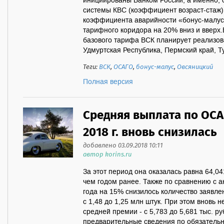
инициированы Банком России, а именно,
системы КВС (коэффициент возраст-стаж)
коэффициента аварийности «бонус-малус
тарифного коридора на 20% вниз и вверх
базового тарифа ВСК планирует реализоват
Удмуртская Республика, Пермский край, Ту
Теги:
ВСК
,
ОСАГО
,
бонус-малус
,
Овсяницкий
Полная версия
Средняя выплата по ОСА
2018 г. вновь снизилась
добавлено 03.09.2018 10:11
автор korins.ru
За этот период она оказалась равна 64,04
чем годом ранее. Также по сравнению с 
года на 15% снизилось количество заявле
с 1,48 до 1,25 млн штук. При этом вновь 
средней премии - с 5,783 до 5,681 тыс. р
предварительные сведения по обязатель