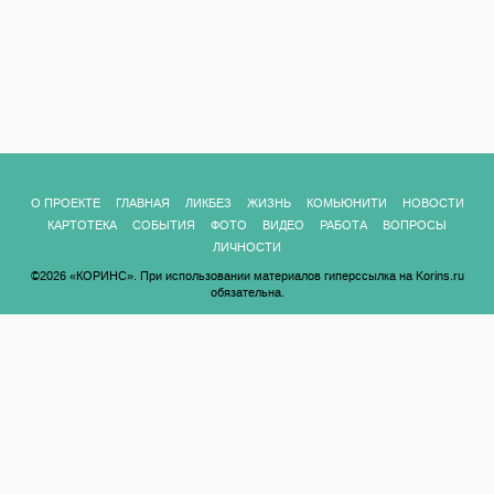
О ПРОЕКТЕ
ГЛАВНАЯ
ЛИКБЕЗ
ЖИЗНЬ
КОМЬЮНИТИ
НОВОСТИ
КАРТОТЕКА
СОБЫТИЯ
ФОТО
ВИДЕО
РАБОТА
ВОПРОСЫ
ЛИЧНОСТИ
©2026 «КОРИНС». При использовании материалов гиперссылка на Korins.ru
обязательна.