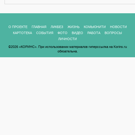
О ПРОЕКТЕ
ГЛАВНАЯ
ЛИКБЕЗ
ЖИЗНЬ
КОМЬЮНИТИ
НОВОСТИ
КАРТОТЕКА
СОБЫТИЯ
ФОТО
ВИДЕО
РАБОТА
ВОПРОСЫ
ЛИЧНОСТИ
©2026 «КОРИНС». При использовании материалов гиперссылка на Korins.ru
обязательна.