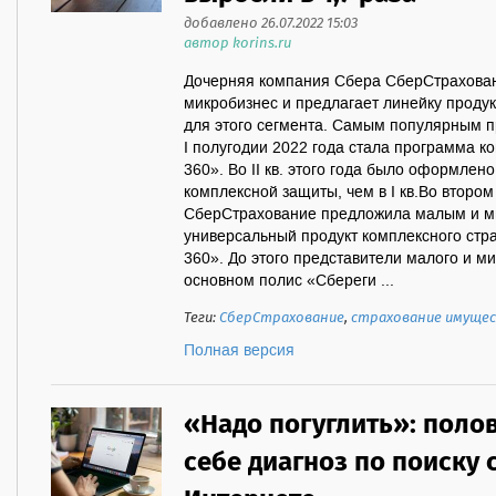
добавлено 26.07.2022 15:03
автор korins.ru
Дочерняя компания Сбера СберСтрахова
микробизнес и предлагает линейку проду
для этого сегмента. Самым популярным п
I полугодии 2022 года стала программа к
360». Во II кв. этого года было оформлен
комплексной защиты, чем в I кв.Во втором
СберСтрахование предложила малым и м
универсальный продукт комплексного ст
360». До этого представители малого и 
основном полис «Сбереги ...
Теги:
СберСтрахование
,
страхование имуще
Полная версия
«Надо погуглить»: поло
себе диагноз по поиску 