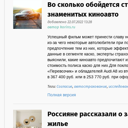
Во сколько обойдется с
знаменитых киноавто
добавлено 22.07.2022 13:28
автор korins.ru
Успешный фильм может принести славу не
из-за чего некоторые автолюбители при п
предпочтение тем из них, которые эффект
данные в сегменте каско, эксперты страх
выяснили, какие киноавто предпочитают и
стоимость полиса каско для них.Для покл
«Перевозчик» и обладателей Audi A8 из вт
в 367 400 руб. или в 253 770 руб. при оф
Теги:
Согласие
,
автострахование
,
исследова
Полная версия
Россияне рассказали о 
жилье