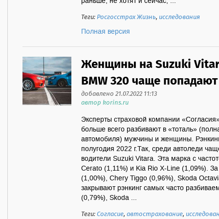
раньше, не хотят и сейчас, ...
Теги:
Росгосстрах Жизнь
,
исследования
Полная версия
Женщины на Suzuki Vita
BMW 320 чаще попадают
добавлено 21.07.2022 11:13
автор korins.ru
Эксперты страховой компании «Согласия»
больше всего разбивают в «тоталь» (полн
автомобиля) мужчины и женщины. Рэнкинг
полугодия 2022 г.Так, среди автоледи ча
водители Suzuki Vitara. Эта марка с част
Cerato (1,11%) и Kia Rio X-Line (1,09%). 
(1,00%), Chery Tiggo (0,96%), Skoda Octavi
закрывают рэнкинг самых часто разбивае
(0,79%), Skoda ...
Теги:
Согласие
,
автострахование
,
исследова