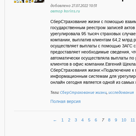
добавлено 27.07.2022 10:51
автор korins.ru
СберСтрахование жизни с помощью взаи
государственным реестром записей актов 
урегулировала 95 тысяч страховых случа
компании, выплатив клиентам 64,2 млрд 
осуществляет выплаты с помощью ЗАГС с 
предоставляет необходимые сведения, чт
автоматически осуществляла выплаты по 
клиентов в офис компании.Евгений Щекл
СберСтрахования жизни:«Подключение к 
информационным системам для урегулиро
онлайн сегодня является одной из самых п
Теги:
СберСтрахование жизни
,
исследования
Полная версия
←
1
2
3
4
5
6
7
8
9
10
11