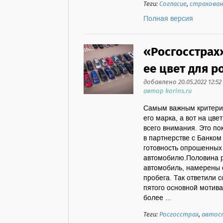
Теги:
Согласие
,
страхован
Полная версия
«Росгосстрах
ее цвет для 
добавлено 20.05.2022 12:52
автор korins.ru
Самым важным критерие
его марка, а вот на ц
всего внимания. Это по
в партнерстве с Банком
готовность опрошенных
автомобилю.Половина р
автомобиль, намерены с
пробега. Так ответили 
пятого основной мотив
более ...
Теги:
Росгосстрах
,
автос