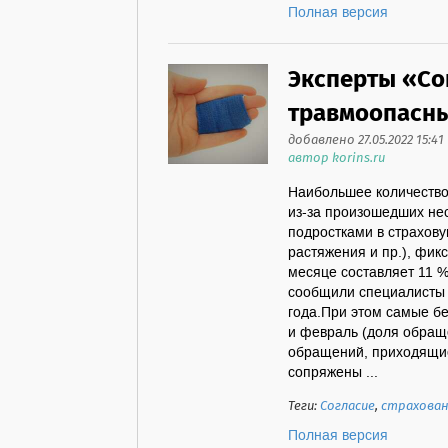
Полная версия
Эксперты «Со
травмоопасны
добавлено 27.05.2022 15:41
автор korins.ru
Наибольшее количество
из-за произошедших не
подростками в страхов
растяжения и пр.), фик
месяце составляет 11 %
сообщили специалисты 
года.При этом самые бе
и февраль (доля обращ
обращений, приходящиес
сопряжены ...
Теги:
Согласие
,
страхован
Полная версия