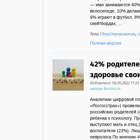
— ими занимаются 40% 
велосипеде, 10% делаю
9% играют в футбол, 8%
скейтбордах, ...
Теги:
СберСтрахование
,
с
Полная версия
42% родителе
здоровье сво
добавлено 18.05.2022 11:23
автор korins.ru
Аналитики цифровой п
«Росгосстрах») провели
российских родителей 
ребенка к психологу. П
выступают мать и отец 
воспитатели (23%). Лиш
невролога.По мнению 4