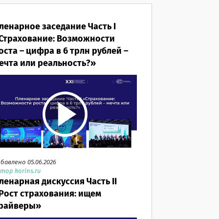
ленарное заседание Часть I
Страхование: Возможности
оста – цифра в 6 трлн рублей –
ечта или реальность?»
бавлено 05.06.2026
тор korins.ru
ленарная дискуссия Часть II
Рост страхования: ищем
райверы»