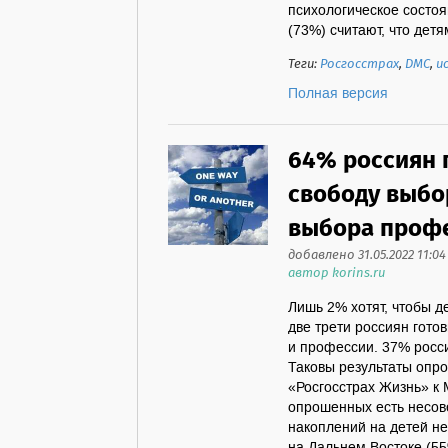
психологическое состо
(73%) считают, что детя
Теги:
Росгосстрах
,
ДМС
,
и
Полная версия
64% россиян 
свободу выбо
выбора проф
добавлено 31.05.2022 11:04
автор korins.ru
Лишь 2% хотят, чтобы д
две трети россиян гото
и профессии. 37% росси
Таковы результаты опро
«Росгосстрах Жизнь» к
опрошенных есть несове
накоплений на детей не