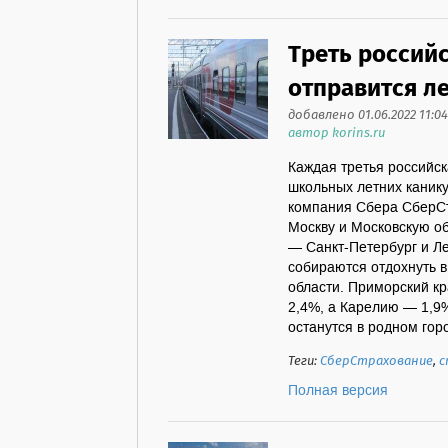
Треть российс
отправится л
добавлено 01.06.2022 11:04
автор korins.ru
Каждая третья российск
школьных летних канику
компания Сбера СберСт
Москву и Московскую об
— Санкт-Петербург и Л
собираются отдохнуть 
области. Приморский к
2,4%, а Карелию — 1,9%
останутся в родном город
Теги:
СберСтрахование
,
с
Полная версия