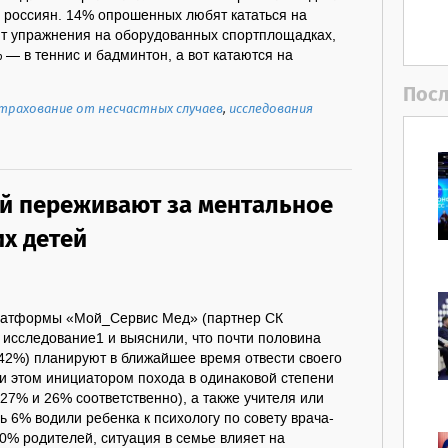
россиян. 14% опрошенных любят кататься на
т упражнения на оборудованных спортплощадках,
 — в теннис и бадминтон, а вот катаются на
Посл
трахование от несчастных случаев
,
исследования
й переживают за ментальное
их детей
латформы «Мой_Сервис Мед» (партнер СК
 исследование1 и выяснили, что почти половина
(42%) планируют в ближайшее время отвести своего
ри этом инициатором похода в одинаковой степени
(27% и 26% соответственно), а также учителя или
ь 6% водили ребенка к психологу по совету врача-
0% родителей, ситуация в семье влияет на