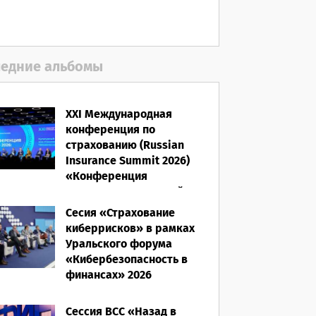
06.08.2026
едние альбомы
XXI Международная
конференция по
страхованию (Russian
Insurance Summit 2026)
«Конференция
ВСС-2026: Культурный
код страхования/
Сесия «Страхование
Человеческий фактор»
киберрисков» в рамках
Уральского форума
28.05.2026
«Кибербезопасность в
финансах» 2026
16.03.2026
Сессия ВСС «Назад в