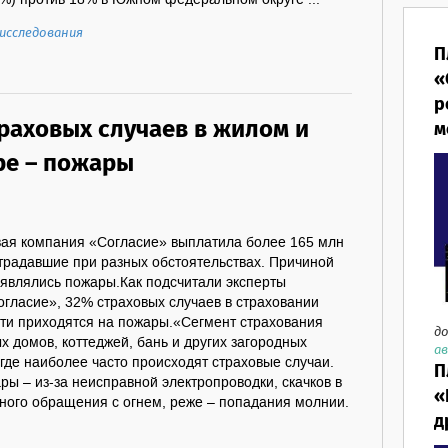
%) против 18% в Южном федеральном округе ...
исследования
П
«
р
траховых случаев в жилом и
м
ре – пожары
вая компания «Согласие» выплатила более 165 млн
страдавшие при разных обстоятельствах. Причиной
 являлись пожары.Как подсчитали эксперты
гласие», 32% страховых случаев в страховании
ти приходятся на пожары.«Сегмент страхования
до
х домов, коттеджей, бань и других загородных
ав
, где наиболее часто происходят страховые случаи.
П
ары – из-за неисправной электропроводки, скачков в
«
ного обращения с огнем, реже – попадания молнии.
д