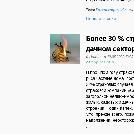
на Дальнем Востоке (55
Теги:
Росгосстрах Жизнь
,
Полная версия
Более 30 % с
дачном секто
добавлено 19.05.2022 13:23
автор korins.ru
В прошлом году страхо
р. за частные дома, по
32% страховых случаев
страховой компании «Со
загородной недвижимос
жилых, садовых и дачны
строений – один из тех
Это, прежде всего, пож
напряжении, неосторож
...