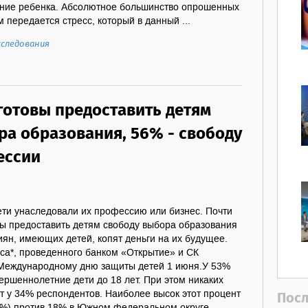
яние ребенка. Абсолютное большинство опрошенных
м передается стресс, который в данный ...
сследования
готовы предоставить детям
ра образования, 56% - свободу
ессии
ети унаследовали их профессию или бизнес. Почти
вы предоставить детям свободу выбора образования
ян, имеющих детей, копят деньги на их будущее.
са*, проведенного банком «Открытие» и СК
 Международному дню защиты детей 1 июня.У 53%
ршеннолетние дети до 18 лет. При этом никаких
т у 34% респондентов. Наиболее высок этот процент
Посл