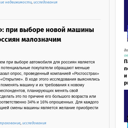
ие недвижимости
,
исследования
»: при выборе новой машины
россиян малозначим
до
ав
П
м при выборе автомобиля для россиян является
п
вет потенциальные покупатели обращают меньше
казал опрос, проведенный компанией «Росгосстрах»
и
 «Открытие». В ходе этого исследования выяснялись
р
 поменять машину и их требования к новому
еспондентов, планирующих менять свой
делать это по причине его большого возраста или
соответственно 34% и 16% опрошенных. Для каждого
ацией смены машины является желание приобрести
трахование
,
исследования