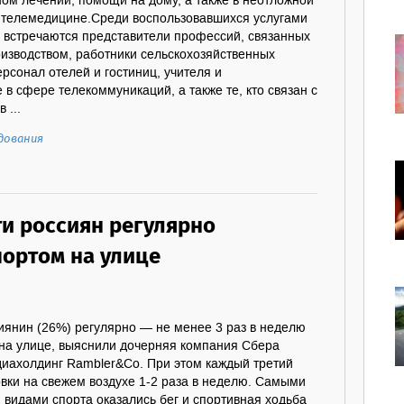
ом лечении, помощи на дому, а также в неотложной
телемедицине.Среди воспользовавшихся услугами
 встречаются представители профессий, связанных
изводством, работники сельскохозяйственных
ерсонал отелей и гостиниц, учителя и
 в сфере телекоммуникаций, а также те, кто связан с
 ...
дования
ти россиян регулярно
портом на улице
иянин (26%) регулярно — не менее 3 раз в неделю
на улице, выяснили дочерняя компания Сбера
иахолдинг Rambler&Co. При этом каждый третий
вки на свежем воздухе 1-2 раза в неделю. Самыми
видами спорта оказались бег и спортивная ходьба