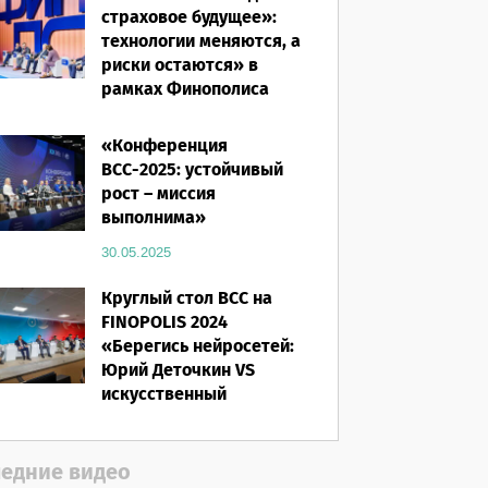
страховое будущее»:
технологии меняются, а
риски остаются» в
рамках Финополиса
2025
«Конференция
16.03.2026
ВСС-2025: устойчивый
рост – миссия
выполнима»
30.05.2025
Круглый стол ВСС на
FINOPOLIS 2024
«Берегись нейросетей:
Юрий Деточкин VS
искусственный
интеллект»
12.11.2024
едние видео