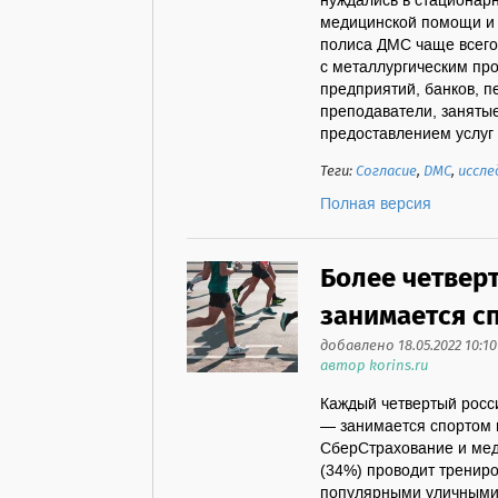
нуждались в стационарн
медицинской помощи и 
полиса ДМС чаще всего
с металлургическим про
предприятий, банков, п
преподаватели, занятые
предоставлением услуг в
Теги:
Согласие
,
ДМС
,
иссле
Полная версия
Более четвер
занимается с
добавлено 18.05.2022 10:10
автор korins.ru
Каждый четвертый росс
— занимается спортом 
СберСтрахование и мед
(34%) проводит трениро
популярными уличными 