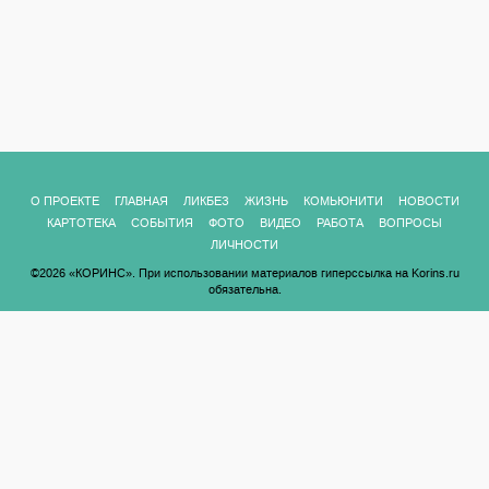
О ПРОЕКТЕ
ГЛАВНАЯ
ЛИКБЕЗ
ЖИЗНЬ
КОМЬЮНИТИ
НОВОСТИ
КАРТОТЕКА
СОБЫТИЯ
ФОТО
ВИДЕО
РАБОТА
ВОПРОСЫ
ЛИЧНОСТИ
©2026 «КОРИНС». При использовании материалов гиперссылка на Korins.ru
обязательна.