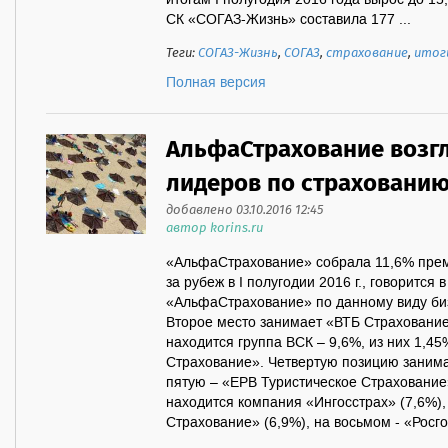
итогам I полугодия 2016 года вырос до 1
СК «СОГАЗ-Жизнь» составила 177 ...
Теги:
СОГАЗ-Жизнь
,
СОГАЗ
,
страхование
,
итог
Полная версия
АльфаСтрахование возг
лидеров по страхованию 
добавлено 03.10.2016 12:45
автор korins.ru
«АльфаСтрахование» собрала 11,6% пре
за рубеж в I полугодии 2016 г., говоритс
«АльфаСтрахование» по данному виду биз
Второе место занимает «ВТБ Страхование»
находится группа ВСК – 9,6%, из них 1,4
Страхование». Четвертую позицию занима
пятую – «ЕРВ Туристическое Страхование
находится компания «Ингосстрах» (7,6%)
Страхование» (6,9%), на восьмом - «Росгос