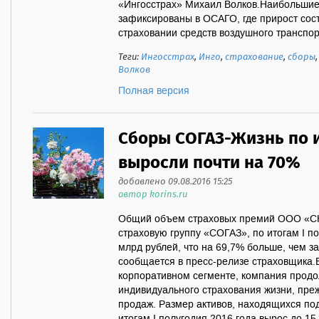
«Ингосстрах» Михаил Волков.Наибольшие
зафиксированы в ОСАГО, где прирост сост
страховании средств воздушного транспорта
Теги:
Ингосстрах
,
Инго
,
страхование
,
сборы
Волков
Полная версия
Сборы СОГАЗ-Жизнь по и
выросли почти на 70%
добавлено 09.08.2016 15:25
автор korins.ru
Общий объем страховых премий ООО «СК
страховую группу «СОГАЗ», по итогам I по
млрд рублей, что на 69,7% больше, чем з
сообщается в пресс-релизе страховщика.В
корпоративном сегменте, компания продо
индивидуального страхования жизни, преж
продаж. Размер активов, находящихся по