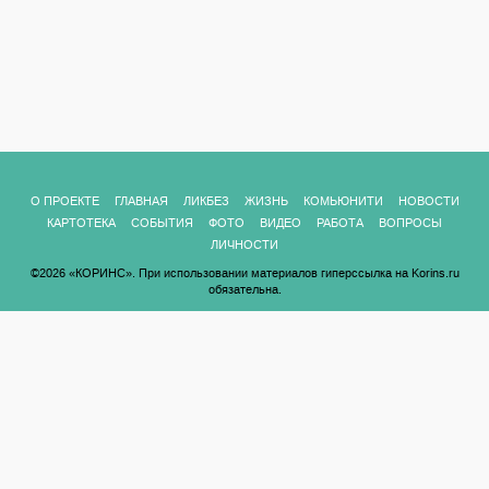
О ПРОЕКТЕ
ГЛАВНАЯ
ЛИКБЕЗ
ЖИЗНЬ
КОМЬЮНИТИ
НОВОСТИ
КАРТОТЕКА
СОБЫТИЯ
ФОТО
ВИДЕО
РАБОТА
ВОПРОСЫ
ЛИЧНОСТИ
©2026 «КОРИНС». При использовании материалов гиперссылка на Korins.ru
обязательна.