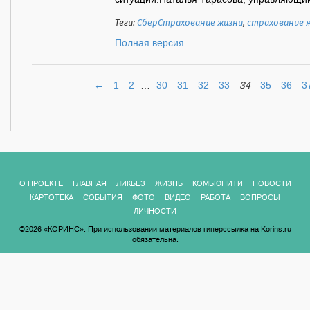
ситуации.Наталья Тарасова, управляющий 
Теги:
СберСтрахование жизни
,
страхование 
Полная версия
←
1
2
…
30
31
32
33
34
35
36
3
О ПРОЕКТЕ
ГЛАВНАЯ
ЛИКБЕЗ
ЖИЗНЬ
КОМЬЮНИТИ
НОВОСТИ
КАРТОТЕКА
СОБЫТИЯ
ФОТО
ВИДЕО
РАБОТА
ВОПРОСЫ
ЛИЧНОСТИ
©2026 «КОРИНС». При использовании материалов гиперссылка на Korins.ru
обязательна.