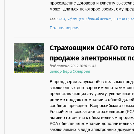
прохождение договора и клиенту высвечи
может длиться некоторое время, ему предл
Теги:
РСА
,
Уфимцев
,
Единый агент
,
Е-ОСАГО
,
э
Полная версия
Страховщики ОСАГО гото
продаже электронных по
добавлено 20.12.2016 11:47
автор Вера Склярова
В преддверии запуска обязательных прод
заключенных договоров именно таким спо
предоставляющих эту услугу, увеличивае
режиме продают компании с общей долей 
сообщил президент Всероссийского союза
Российского союза автостраховщиков (РС
активно готовятся к обязательным прода
РСА обеспечил компании дополнительным
заключаемых в виде электронных докумен