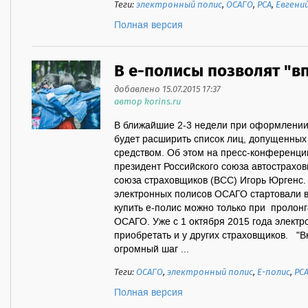
Теги:
электронный полис
,
ОСАГО
,
РСА
,
Евгени
Полная версия
В е-полисы позволят "в
добавлено 15.07.2015 17:37
автор korins.ru
В ближайшие 2-3 недели при оформлении
будет расширить список лиц, допущенных
средством. Об этом на пресс-конференц
президент Российского союза автострахов
союза страховщиков (ВСС) Игорь Юргенс
электронных полисов ОСАГО стартовали в
купить е-полис можно только при пролон
ОСАГО. Уже с 1 октября 2015 года элект
приобретать и у других страховщиков. "В
огромный шаг ...
Теги:
ОСАГО
,
электронный полис
,
Е-полис
,
РС
Полная версия