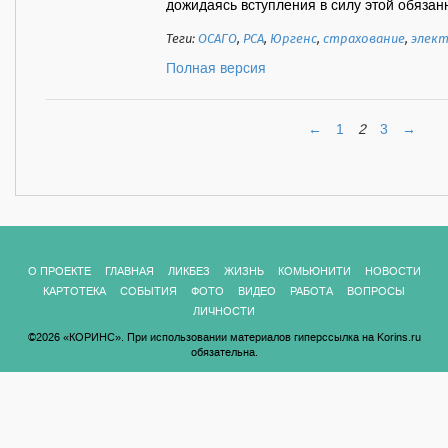
дожидаясь вступления в силу этой обязанно
Теги:
ОСАГО
,
РСА
,
Юргенс
,
страхование
,
элект
Полная версия
←
1
2
3
→
О ПРОЕКТЕ
ГЛАВНАЯ
ЛИКБЕЗ
ЖИЗНЬ
КОМЬЮНИТИ
НОВОСТИ
КАРТОТЕКА
СОБЫТИЯ
ФОТО
ВИДЕО
РАБОТА
ВОПРОСЫ
ЛИЧНОСТИ
©2026 «КОРИНС». При использовании материалов гиперссылка на Korins.ru
обязательна.