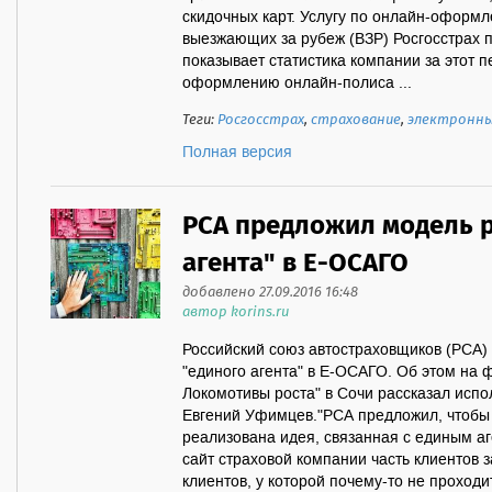
скидочных карт. Услугу по онлайн-оформ
выезжающих за рубеж (ВЗР) Росгосстрах п
показывает статистика компании за этот п
оформлению онлайн-полиса ...
Теги:
Росгосстрах
,
страхование
,
электронны
Полная версия
РСА предложил модель 
агента" в Е-ОСАГО
добавлено 27.09.2016 16:48
автор korins.ru
Российский союз автостраховщиков (РСА)
"единого агента" в Е-ОСАГО. Об этом на 
Локомотивы роста" в Сочи рассказал исп
Евгений Уфимцев."РСА предложил, чтобы
реализована идея, связанная с единым аге
сайт страховой компании часть клиентов 
клиентов, у которой почему-то не проходи