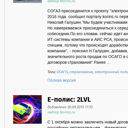
автор korins.ru
СОГАЗ присоединится к проекту "электро
2016 года, сообщил порталу korins.ru пе
Николай Галушин."Мы будем участниками
Но намереваемся присоединиться к середи
собеседник.По его словам, сейчас идет а
ИТ-системы компании и АИС РСА, происхо
спешим, потому что происходят доработк
компании", - пояснил Н.Галушин, добавив,
значительного роста продаж по ОСАГО в
договоров страхования".Ранее ...
Теги:
ОСАГО
,
страхование
,
электронный пол
Полная версия
Е-полис: 2LVL
добавлено 30.09.2015 17:53
автор korins.ru
С 1 октября можно заключить новый дого