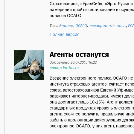
Страхование», «УралСиб», «Эрго-Русь» и
намерении пройти тестирование в осуще
полисов ОСАГО ...
Теги:
Е-полис
,
ОСАГО
,
электронный полис
,
РС
Полная версия
Агенты останутся
добавлено 20.07.2015 16:22
автор korins.ru
Введение электронного полиса ОСАГО не
института страховых агентов, считает ис
союза автостраховщиков Евгений Уфимцев
развивают интернет-продажи, имеют долю
она достигает лишь 10-15%. Агент должен 
стандартных продуктах уровень электрон
агента сложнее получить правильную инф
забыть о пролонгации действующих договор
электронное ОСАГО, у них агент, наверное,