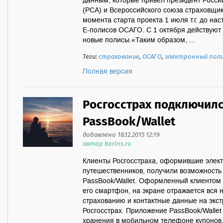
данным, которые привел президент Росси
(РСА) и Всероссийского союза страховщик
момента старта проекта 1 июля т.г. до н
Е-полисов ОСАГО. С 1 октября действуют 2
новые полисы.«Таким образом, ...
Теги:
страхование
,
ОСАГО
,
электронный пол
Полная версия
Росгосстрах подключил
PassBook/Wallet
добавлено 18.12.2015 12:19
автор korins.ru
Клиенты Росгосстраха, оформившие элек
путешественников, получили возможность
PassBook/Wallet. Оформленный клиентом 
его смартфон, на экране отражается вся
страхованию и контактные данные на экс
Росгосстрах. Приложение PassBook/Wallet
хранения в мобильном телефоне купонов,