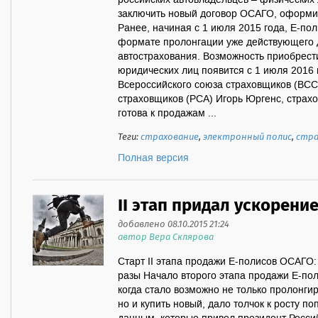
российских автовладельцев – физических
заключить новый договор ОСАГО, оформив
Ранее, начиная с 1 июля 2015 года, Е-п
формате пролонгации уже действующего 
автострахования. Возможность приобрест
юридических лиц появится с 1 июля 2016 
Всероссийского союза страховщиков (ВСС
страховщиков (РСА) Игорь Юргенс, страх
готова к продажам ...
Теги:
страхование
,
электронный полис
,
стра
Полная версия
II этап придал ускорени
добавлено 08.10.2015 21:24
автор Вера Склярова
Старт II этапа продажи Е-полисов ОСАГО:
разы Начало второго этапа продажи Е-пол
когда стало возможно не только пролонги
но и купить новый, дало толчок к росту п