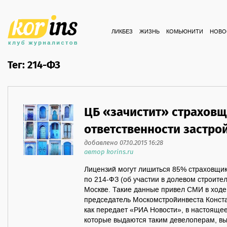
ЛИКБЕЗ
ЖИЗНЬ
КОМЬЮНИТИ
НОВО
Тег: 214-ФЗ
ЦБ «зачистит» страхов
ответственности застр
добавлено 07.10.2015 16:28
автор korins.ru
Лицензий могут лишиться 85% страховщик
по 214-ФЗ (об участии в долевом строите
Москве. Такие данные привел СМИ в ходе 
председатель Москомстройинвеста Конста
как передает «РИА Новости», в настояще
которые выдаются таким девелоперам, в