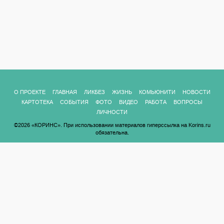
О ПРОЕКТЕ
ГЛАВНАЯ
ЛИКБЕЗ
ЖИЗНЬ
КОМЬЮНИТИ
НОВОСТИ
КАРТОТЕКА
СОБЫТИЯ
ФОТО
ВИДЕО
РАБОТА
ВОПРОСЫ
ЛИЧНОСТИ
©2026 «КОРИНС». При использовании материалов гиперссылка на Korins.ru
обязательна.