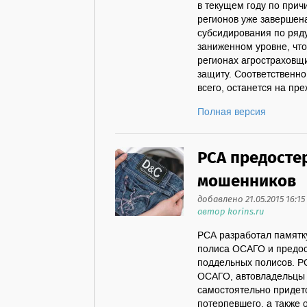
в текущем году по прич
регионов уже завершена.
субсидирования по ряду
заниженном уровне, что
регионах агростраховщ
защиту. Соответственно
всего, останется на пре
Полная версия
РСА предосте
мошенников
добавлено 21.05.2015 16:15
автор korins.ru
РСА разработал памятку
полиса ОСАГО и предос
поддельных полисов. Р
ОСАГО, автовладельцы 
самостоятельно придет
потерпевшего, а также 