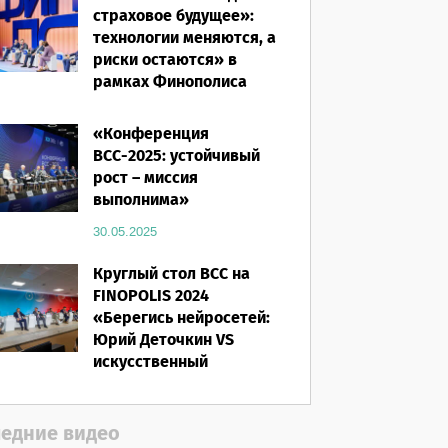
страховое будущее»:
технологии меняются, а
риски остаются» в
рамках Финополиса
2025
«Конференция
16.03.2026
ВСС-2025: устойчивый
рост – миссия
выполнима»
30.05.2025
Круглый стол ВСС на
FINOPOLIS 2024
«Берегись нейросетей:
Юрий Деточкин VS
искусственный
интеллект»
12.11.2024
едние видео