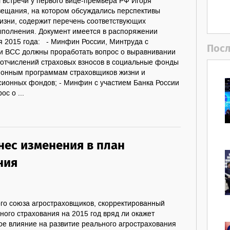
 встречи у первого вице-премьера РФ Игоря
вещания, на котором обсуждались перспективы
жизни, содержит перечень соответствующих
выполнения. Документ имеется в распоряжении
ря 2015 года: - Минфин России, Минтруда с
Посл
 и ВСС должны проработать вопрос о выравнивании
тчислений страховых взносов в социальные фонды
ионным программам страховщиков жизни и
сионных фондов; - Минфин с участием Банка России
с о ...
нес изменения в план
ния
го союза агростраховщиков, скорректированный
ного страхования на 2015 год вряд ли окажет
ое влияние на развитие реального агрострахования