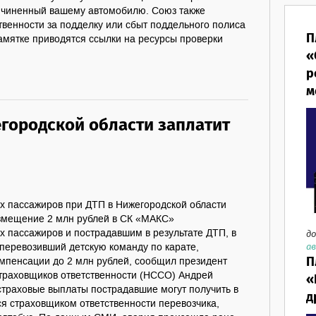
ичиненный вашему автомобилю. Союз также
венности за подделку или сбыт поддельного полиса
П
амятке приводятся ссылки на ресурсы проверки
«
р
м
егородской области заплатит
х пассажиров при ДТП в Нижегородской области
озмещение 2 млн рублей в СК «МАКС»
х пассажиров и пострадавшим в результате ДТП, в
до
ав
 перевозивший детскую команду по карате,
П
мпенсации до 2 млн рублей, сообщил президент
траховщиков ответственности (НССО) Андрей
«
страховые выплаты пострадавшие могут получить в
д
 страховщиком ответственности перевозчика,