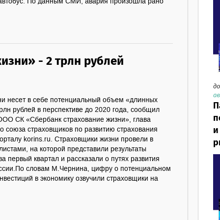
автобус. По данным СМИ, авария произошла рано
изни» - 2 трлн рублей
до
ав
ни несет в себе потенциальный объем «длинных
П
трлн рублей в перспективе до 2020 года, сообщил
п
ООО СК «Сбербанк страхование жизни», глава
и
го союза страховщиков по развитию страхования
рталу korins.ru. Страховщики жизни провели в
р
алистами, на которой представили результаты
за первый квартал и рассказали о путях развития
оссии.По словам М.Чернина, цифру о потенциальном
нвестиций в экономику озвучили страховщики на