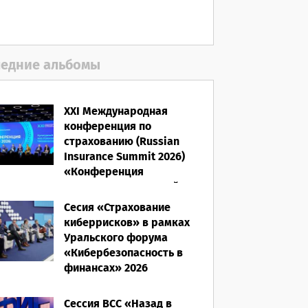
06.08.2026
едние альбомы
XXI Международная
конференция по
страхованию (Russian
Insurance Summit 2026)
«Конференция
ВСС-2026: Культурный
код страхования/
Сесия «Страхование
Человеческий фактор»
киберрисков» в рамках
Уральского форума
28.05.2026
«Кибербезопасность в
финансах» 2026
16.03.2026
Сессия ВСС «Назад в