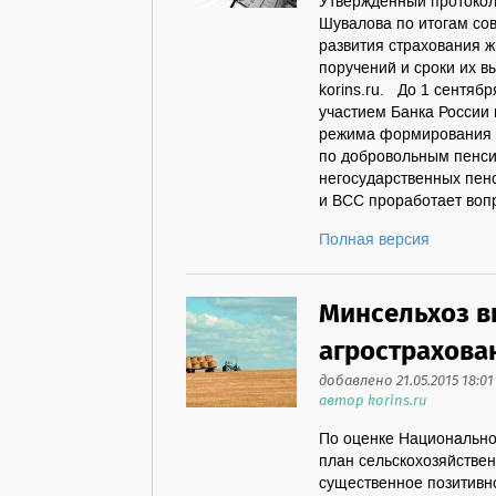
Утвержденный протокол
Шувалова по итогам со
развития страхования 
поручений и сроки их 
korins.ru. До 1 сентяб
участием Банка России
режима формирования о
по добровольным пенс
негосударственных пен
и ВСС проработает вопро
Полная версия
Минсельхоз в
агрострахова
добавлено 21.05.2015 18:01
автор korins.ru
По оценке Национально
план сельскохозяйствен
существенное позитивн