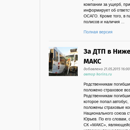
компании за ущерб, пр
информирует об ответст
ОСАГО. Кроме того, в п
полисов и наличия ...
Полная версия
За ДТП в Ниж
МАКС
добавлено 21.05.2015 16:00
автор korins.ru
Родственникам погибши
положено страховое в
Родственникам погибши
которое попал автобус,
положены страховые ко
Национального союза с
Юрьев. По его словам, 
СК «МАКС», являющейся