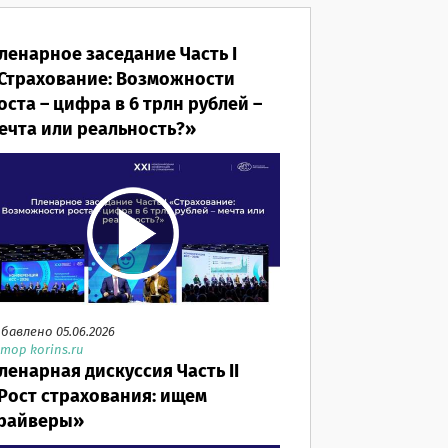
ленарное заседание Часть I
Страхование: Возможности
оста – цифра в 6 трлн рублей –
ечта или реальность?»
бавлено 05.06.2026
тор korins.ru
ленарная дискуссия Часть II
Рост страхования: ищем
райверы»