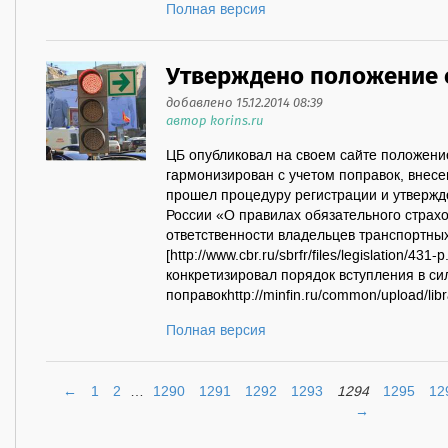
Полная версия
Утверждено положение 
добавлено 15.12.2014 08:39
автор korins.ru
ЦБ опубликовал на своем сайте положен
гармонизирован с учетом поправок, внесе
прошел процедуру регистрации и утверж
России «О правилах обязательного страх
ответственности владельцев транспортны
[http://www.cbr.ru/sbrfr/files/legislation/4
конкретизировал порядок вступления в си
поправокhttp://minfin.ru/common/upload/lib
Полная версия
←
1
2
…
1290
1291
1292
1293
1294
1295
12
→