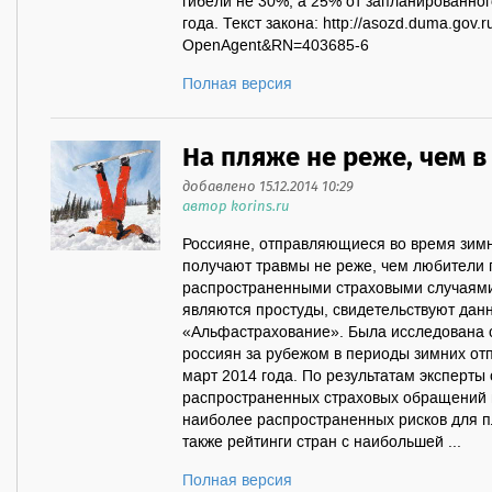
гибели не 30%, а 25% от запланированног
года. Текст закона: http://asozd.duma.gov.r
OpenAgent&RN=403685-6
Полная версия
На пляже не реже, чем в
добавлено 15.12.2014 10:29
автор korins.ru
Россияне, отправляющиеся во время зимн
получают травмы не реже, чем любители
распространенными страховыми случаями
являются простуды, свидетельствуют дан
«Альфастрахование». Была исследована 
россиян за рубежом в периоды зимних отп
март 2014 года. По результатам эксперты
распространенных страховых обращений в
наиболее распространенных рисков для п
также рейтинги стран с наибольшей ...
Полная версия