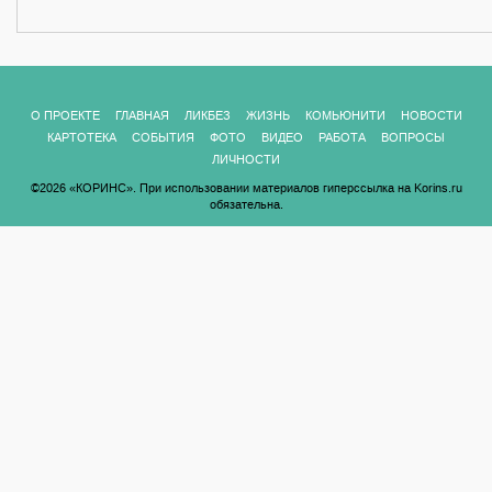
О ПРОЕКТЕ
ГЛАВНАЯ
ЛИКБЕЗ
ЖИЗНЬ
КОМЬЮНИТИ
НОВОСТИ
КАРТОТЕКА
СОБЫТИЯ
ФОТО
ВИДЕО
РАБОТА
ВОПРОСЫ
ЛИЧНОСТИ
©2026 «КОРИНС». При использовании материалов гиперссылка на Korins.ru
обязательна.