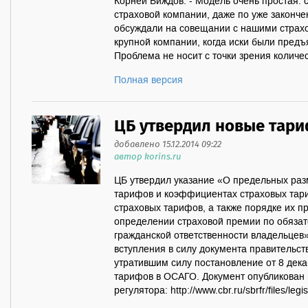
Корней Биждов: - Модель очень простая: 
страховой компании, даже по уже законч
обсуждали на совещании с нашими страх
крупной компании, когда иски были предъ
Проблема не носит с точки зрения количес
Полная версия
ЦБ утвердил новые тар
добавлено 15.12.2014 09:22
автор korins.ru
ЦБ утвердил указание «О предельных раз
тарифов и коэффициентах страховых тари
страховых тарифов, а также порядке их 
определении страховой премии по обяза
гражданской ответственности владельцев»
вступления в силу документа правительст
утратившим силу постановление от 8 дек
тарифов в ОСАГО. Документ опубликован 
регулятора: http://www.cbr.ru/sbrfr/files/legi