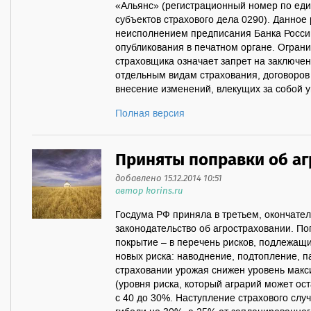
«Альянс» (регистрационный номер по еди
субъектов страхового дела 0290). Данное
неисполнением предписания Банка России 
опубликования в печатном органе. Огран
страховщика означает запрет на заключен
отдельным видам страхования, договоров
внесение изменений, влекущих за собой у
Полная версия
Приняты поправки об а
добавлено 15.12.2014 10:51
автор korins.ru
Госдума РФ приняла в третьем, окончател
законодательство об агростраховании. П
покрытие – в перечень рисков, подлежащ
новых риска: наводнение, подтопление, па
страховании урожая снижен уровень мак
(уровня риска, который аграрий может ос
с 40 до 30%. Наступление страхового слу