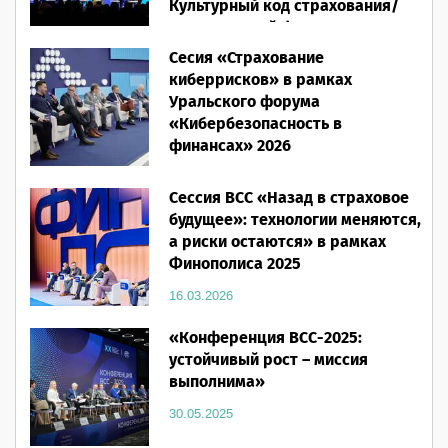
Культурный код страхования/
Человеческий фактор»
Сесия «Страхование
28.05.2026
киберрисков» в рамках
Уральского форума
«Кибербезопасность в
финансах» 2026
16.03.2026
Сессия ВСС «Назад в страховое
будущее»: технологии меняются,
а риски остаются» в рамках
Финополиса 2025
16.03.2026
«Конференция ВСС-2025:
устойчивый рост – миссия
выполнима»
30.05.2025