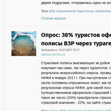
двумя подругами, отправилась одна на ани
Теги:
ERV
,
страхование туристов
,
страхован
Полная версия
Опрос: 38% туристов о
полисы ВЗР через тураг
добавлено 13.07.2017 15:17
автор korins.ru
Страховые полисы выезжающих за рубеж 
покупают как сами, так через турагентов.
результаты всероссийского опроса, пров
НАФИ в январе 2017 г. При наступлении с
около половины опрошенных знают, как пр
результатам опроса НАФИ, для своей пос
путешественников оформляли страховой по
такое же число (34%) приобретали страхо
страховой компании - 22%, на сайте страхо