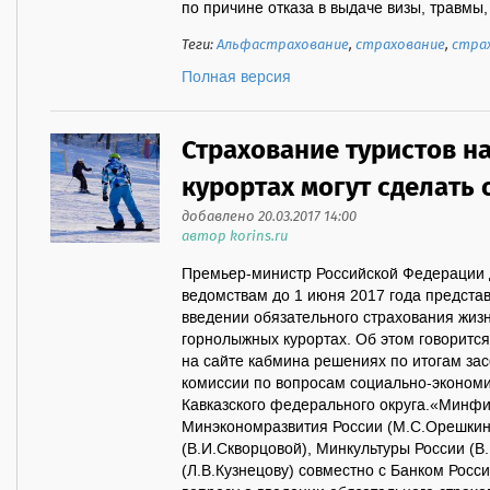
по причине отказа в выдаче визы, травмы, 
Теги:
Альфастрахование
,
страхование
,
стра
Полная версия
Страхование туристов 
курортах могут сделать
добавлено 20.03.2017 14:00
автор korins.ru
Премьер-министр Российской Федерации
ведомствам до 1 июня 2017 года предста
введении обязательного страхования жизн
горнолыжных курортах. Об этом говорится
на сайте кабмина решениях по итогам за
комиссии по вопросам социально-экономи
Кавказского федерального округа.«Минфин
Минэкономразвития России (М.С.Орешкин
(В.И.Скворцовой), Минкультуры России (В
(Л.В.Кузнецову) совместно с Банком Росс