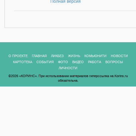
Полная версия
О ПРОЕКТЕ
ГЛАВНАЯ
ЛИКБЕЗ
ЖИЗНЬ
КОМЬЮНИТИ
НОВОСТИ
КАРТОТЕКА
СОБЫТИЯ
ФОТО
ВИДЕО
РАБОТА
ВОПРОСЫ
ЛИЧНОСТИ
©2026 «КОРИНС». При использовании материалов гиперссылка на Korins.ru
обязательна.