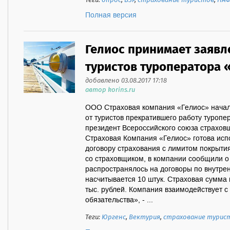
Теги:
опрос
,
ВЗР
,
страхование туристов
,
НА
Полная версия
Гелиос принимает заявл
туристов туроператора 
добавлено 03.08.2017 17:18
автор korins.ru
ООО Страховая компания «Гелиос» начал
от туристов прекратившего работу туропе
президент Всероссийского союза страхов
Страховая Компания «Гелиос» готова испо
договору страхования с лимитом покрытия
со страховщиком, в компании сообщили о 
распространялось на договоры по внутрен
насчитывается 10 штук. Страховая сумма 
тыс. рублей. Компания взаимодействует с
обязательства», - ...
Теги:
Юргенс
,
Вектурия
,
страхование турис