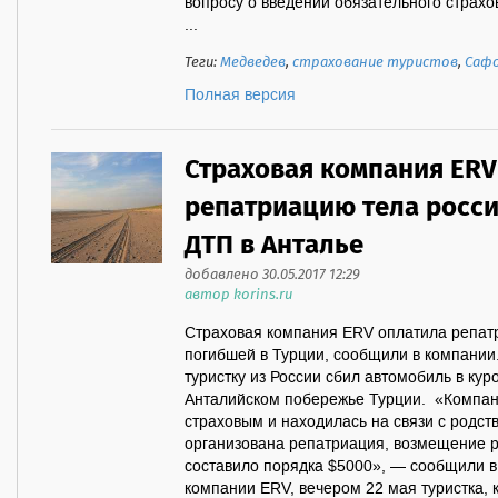
вопросу о введении обязательного страхо
...
Теги:
Медведев
,
страхование туристов
,
Саф
Полная версия
Страховая компания ERV
репатриацию тела росси
ДТП в Анталье
добавлено 30.05.2017 12:29
автор korins.ru
Страховая компания ERV оплатила репатр
погибшей в Турции, сообщили в компании
туристку из России сбил автомобиль в ку
Анталийском побережье Турции. «Компан
страховым и находилась на связи с родс
организована репатриация, возмещение р
составило порядка $5000», — сообщили в
компании ERV, вечером 22 мая туристка, 