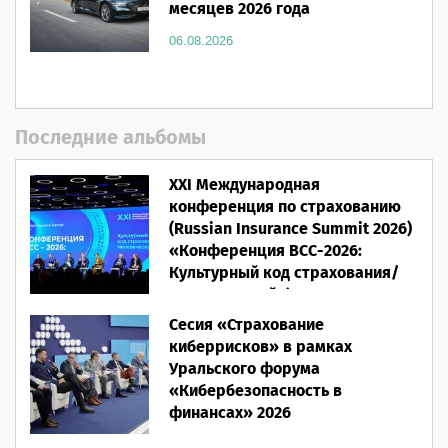
месяцев 2026 года
06.08.2026
Последние альбомы
XXI Международная
конференция по страхованию
(Russian Insurance Summit 2026)
«Конференция ВСС-2026:
Культурный код страхования/
Человеческий фактор»
Сесия «Страхование
28.05.2026
киберрисков» в рамках
Уральского форума
«Кибербезопасность в
финансах» 2026
16.03.2026