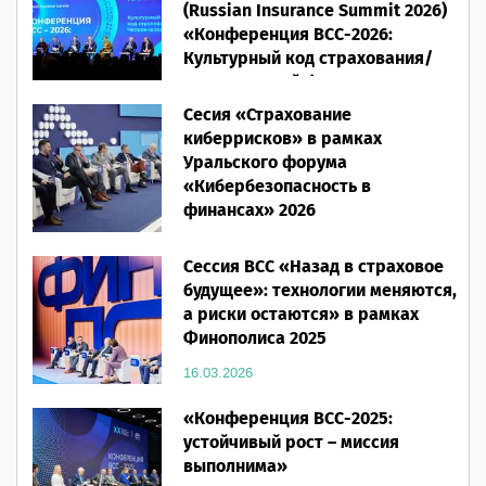
(Russian Insurance Summit 2026)
«Конференция ВСС-2026:
Культурный код страхования/
Человеческий фактор»
Сесия «Страхование
28.05.2026
киберрисков» в рамках
Уральского форума
«Кибербезопасность в
финансах» 2026
16.03.2026
Сессия ВСС «Назад в страховое
будущее»: технологии меняются,
а риски остаются» в рамках
Финополиса 2025
16.03.2026
«Конференция ВСС-2025:
устойчивый рост – миссия
выполнима»