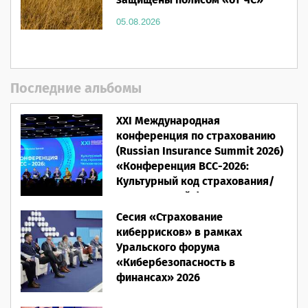
защищены полисом «от ЧС»
05.08.2026
Последние альбомы
XXI Международная
конференция по страхованию
(Russian Insurance Summit 2026)
«Конференция ВСС-2026:
Культурный код страхования/
Человеческий фактор»
Сесия «Страхование
28.05.2026
киберрисков» в рамках
Уральского форума
«Кибербезопасность в
финансах» 2026
16.03.2026