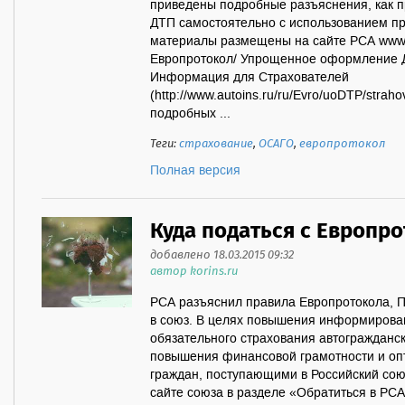
приведены подробные разъяснения, как 
ДТП самостоятельно с использованием п
материалы размещены на сайте РСА www.a
Европротокол/ Упрощенное оформление Д
Информация для Страхователей
(http://www.autoins.ru/ru/Evro/uoDTP/strah
подробных ...
Теги:
страхование
,
ОСАГО
,
европротокол
Полная версия
Куда податься с Европр
добавлено 18.03.2015 09:32
автор korins.ru
РСА разъяснил правила Европротокола, П
в союз. В целях повышения информирован
обязательного страхования автогражданск
повышения финансовой грамотности и о
граждан, поступающими в Российский сою
сайте союза в разделе «Обратиться в Р