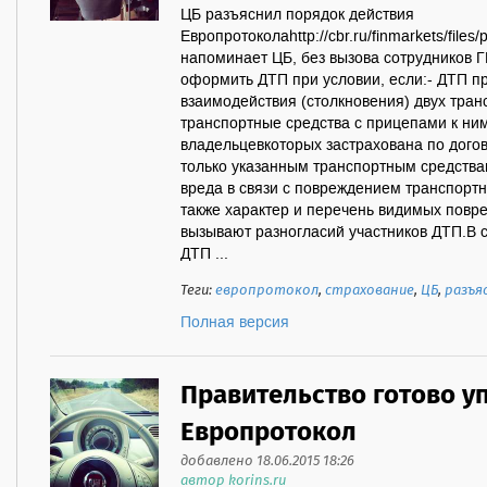
ЦБ разъяснил порядок действия
Европротоколаhttp://cbr.ru/finmarkets/files/
напоминает ЦБ, без вызова сотрудников Г
оформить ДТП при условии, если:- ДТП п
взаимодействия (столкновения) двух тран
транспортные средства с прицепами к ним
владельцевкоторых застрахована по дого
только указанным транспортным средства
вреда в связи с повреждением транспортн
также характер и перечень видимых повр
вызывают разногласий участников ДТП.В 
ДТП ...
Теги:
европротокол
,
страхование
,
ЦБ
,
разъя
Полная версия
Правительство готово у
Европротокол
добавлено 18.06.2015 18:26
автор korins.ru