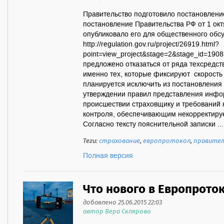
Правительство подготовило постановлени
постановление Правительства РФ от 1 окт
опубликовало его для общественного обс
http://regulation.gov.ru/project/26919.html?
point=view_project&stage=2&stage_id=190
предложено отказаться от ряда техсредст
именно тех, которые фиксируют скорость 
планируется исключить из постановления
утверждении правил представления инфо
происшествии страховщику и требований 
контроля, обеспечивающим некорректир
Согласно тексту пояснительной записки ...
Теги:
страхование
,
европротокол
,
правите
Полная версия
Что нового в Европроток
добавлено 25.06.2015 22:03
автор Вера Склярова