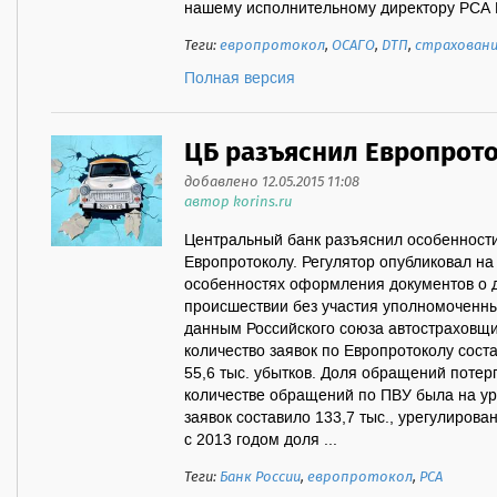
нашему исполнительному директору РСА Е
Теги:
европротокол
,
ОСАГО
,
ДТП
,
страхован
Полная версия
ЦБ разъяснил Европрот
добавлено 12.05.2015 11:08
автор korins.ru
Центральный банк разъяснил особенност
Европротоколу. Регулятор опубликовал н
особенностях оформления документов о 
происшествии без участия уполномоченны
данным Российского союза автостраховщи
количество заявок по Европротоколу соста
55,6 тыс. убытков. Доля обращений поте
количестве обращений по ПВУ была на уро
заявок составило 133,7 тыс., урегулирова
с 2013 годом доля ...
Теги:
Банк России
,
европротокол
,
РСА