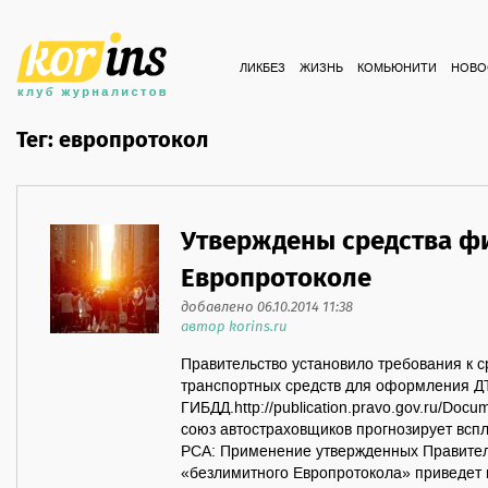
ЛИКБЕЗ
ЖИЗНЬ
КОМЬЮНИТИ
НОВО
Тег: европротокол
Утверждены средства ф
Европротоколе
добавлено 06.10.2014 11:38
автор korins.ru
Правительство установило требования к 
транспортных средств для оформления Д
ГИБДД.http://publication.pravo.gov.ru/Do
союз автостраховщиков прогнозирует всп
РСА: Применение утвержденных Правител
«безлимитного Европротокола» приведет к