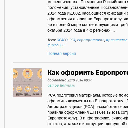
мошенничества По мнению Российского С
положения, установленные Постановление
2014 года №1002, касающиеся фиксации 
оформления аварии по Европротоколу, яв
не в полной мере соответствующими треб
октября 2014 года в 4-х регионах ...
Теги:
ОСАГО
,
РСА
,
европротокол
,
правитель
фиксации
Полная версия
Как оформить Европрот
добавлено 22.10.2014 09:41
автор korins.ru
РСА подготовил материалы, которые помо
оформить документы по Европротоколу 
Автостраховщиков (РСА) разработал сер
правила оформления ДТП без вызова сот
Европротоколу). В инфографике, видеоиф
ответов, а также в инструкции, доступной