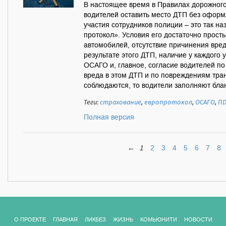
В настоящее время в Правилах дорожног
водителей оставить место ДТП без оформ
участия сотрудников полиции – это так н
протокол». Условия его достаточно просты
автомобилей, отсутствие причинения вред
результате этого ДТП, наличие у каждого
ОСАГО и, главное, согласие водителей п
вреда в этом ДТП и по повреждениям тра
соблюдаются, то водители заполняют блан
Теги:
страхование
,
европротокол
,
ОСАГО
,
П
Полная версия
←
1
2
3
4
5
6
7
8
О ПРОЕКТЕ
ГЛАВНАЯ
ЛИКБЕЗ
ЖИЗНЬ
КОМЬЮНИТИ
НОВОСТИ