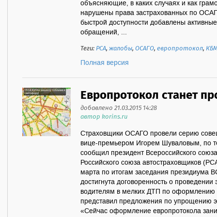
объясняющие, в каких случаях и как грамо
нарушены права застрахованных по ОСАГО.
быстрой доступности добавлены активные
обращений, ...
Теги:
РСА
,
жалобы
,
ОСАГО
,
европротокол
,
КБ
Полная версия
Европротокол станет п
добавлено 21.03.2015 14:28
автор korins.ru
Страховщики ОСАГО провели серию совещ
вице-премьером Игорем Шуваловым, по т
сообщил президент Всероссийского союза
Российского союза автостраховщиков (РС
марта по итогам заседания президиума В
достигнута договоренность о проведении
водителям в мелких ДТП по оформлению 
представил предложения по упрощению эт
«Сейчас оформление европротокола зани