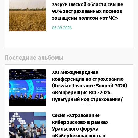
засухи Омской области свыше
90% застрахованных посевов
защищены полисом «от ЧС»
05.08.2026
Последние альбомы
XXI Международная
конференция по страхованию
(Russian Insurance Summit 2026)
«Конференция ВСС-2026:
Культурный код страхования/
Человеческий фактор»
Сесия «Страхование
28.05.2026
киберрисков» в рамках
Уральского форума
«Кибербезопасность в