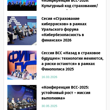
«Конференция ВСС-2026:
Культурный код страхования/
Человеческий фактор»
Сесия «Страхование
28.05.2026
киберрисков» в рамках
Уральского форума
«Кибербезопасность в
финансах» 2026
16.03.2026
Сессия ВСС «Назад в страховое
будущее»: технологии меняются,
а риски остаются» в рамках
Финополиса 2025
16.03.2026
«Конференция ВСС-2025:
устойчивый рост – миссия
выполнима»
30.05.2025