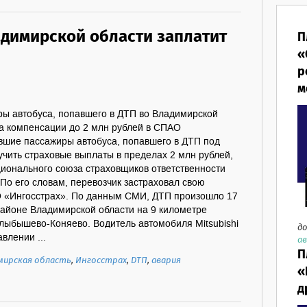
адимирской области заплатит
П
«
р
м
ы автобуса, попавшего в ДТП во Владимирской
на компенсации до 2 млн рублей в СПАО
вшие пассажиры автобуса, попавшего в ДТП под
чить страховые выплаты в пределах 2 млн рублей,
ионального союза страховщиков ответственности
По его словам, перевозчик застраховал свою
О «Ингосстрах». По данным СМИ, ДТП произошло 17
районе Владимирской области на 9 километре
лыбышево-Коняево. Водитель автомобиля Mitsubishi
до
авлении ...
ав
П
мирская область
,
Ингосстрах
,
ДТП
,
авария
«
д