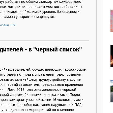
удут работать по общим стандартам комфортного
нных контрактах прописаны жесткие требования к
еспечивают необходимый уровень безопасности
– замена устаревших маршруток ...
возки
,
ДТП
дителей - в "черный список"
арийных водителей, осуществляющих пассажирские
 отстранять от права управления транспортными
овать их дальнейшему трудоустройству в другие
явил первый заместитель председателя правления
н. Лето 2015 года ознаменовалось чередой
варий с автомобильными перевозчиками. После
аровском крае, унесшей жизни 16 человек, власти
ие новых способов наказания нарушителей ПДД.
та утвердило план мероприятий по снижению