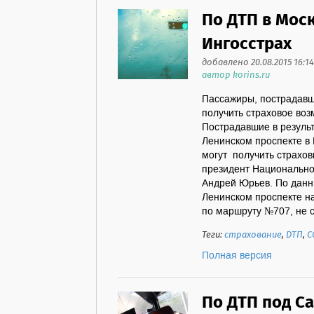
По ДТП в Моск
Ингосстрах
добавлено 20.08.2015 16:14
автор korins.ru
Пассажиры, пострадавши
получить страховое во
Пострадавшие в резуль
Ленинском проспекте в
могут получить страхо
президент Национально
Андрей Юрьев. По данн
Ленинском проспекте н
по маршруту №707, не с
Теги:
страхование
,
ДТП
,
С
Полная версия
По ДТП под С