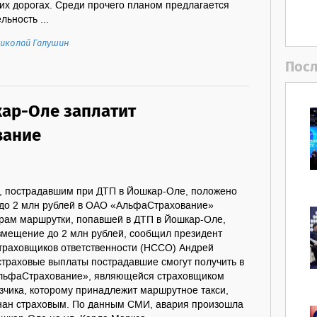
их дорогах. Среди прочего планом предлагается
ьность ...
иколай Галушин
Посл
кар-Оле заплатит
вание
 пострадавшим при ДТП в Йошкар-Оле, положено
до 2 млн рублей в ОАО «АльфаСтрахование»
ам маршрутки, попавшей в ДТП в Йошкар-Оле,
змещение до 2 млн рублей, сообщил президент
траховщиков ответственности (НССО) Андрей
страховые выплаты пострадавшие смогут получить в
АльфаСтрахование», являющейся страховщиком
зчика, которому принадлежит маршрутное такси,
знан страховым. По данным СМИ, авария произошла