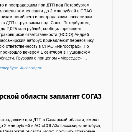
го и пострадавшим при ДТП под Петербургом
оложены компенсации до 2 млн рублей в СПАО
нникам погибшего и пострадавшим пассажирам
л в ДТП с грузовиком под Санкт-Петербургом,
до 2,025 млн рублей, сообщил президент
траховщиков ответственности (НССО) Андрей
пассажирский автобус принадлежит перевозчику,
ою ответственность в СПАО «Ингосстрах». По
произошло вечером 1 сентября в Пушкинском
бласти. Грузовик с прицепом «Мерседес» ...
етербург
,
Ингосстрах
арской области заплатит СОГАЗ
острадавшие при ДТП в Самарской области, имеют
до 2 млн рублей в АО «СОГАЗ»Пассажиры автобуса,
в Самарской области, могут получить страховые