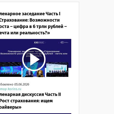
ленарное заседание Часть I
Страхование: Возможности
оста – цифра в 6 трлн рублей –
ечта или реальность?»
бавлено 05.06.2026
тор korins.ru
ленарная дискуссия Часть II
Рост страхования: ищем
райверы»