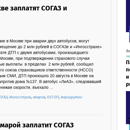
ве заплатят СОГАЗ и
е в Москве при аварии двух автобусов, могут
змещение до 2 млн рублей в СОГАЗе и «Ингосстрахе»
до
тате ДТП с двумя автобусами, произошедшего
ав
 Москве, при подтверждении страхового случая
П
вые выплаты в пределах 2 млн рублей, сообщил
п
го союза страховщиков ответственности (НССО)
и
ым СМИ, ДТП произошло 20 августа в Москве на
апротив дома №137. В автобус «ЛиАЗ», следовавший
р
нижая скорости, въехало ...
ОГАЗ
,
Ингосстрах
,
авария
,
ОСГОП
,
маршрутки
амарой заплатит СОГАЗ