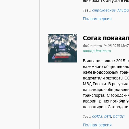
вечером 13 августа в Йо
Теги:
страхование
,
Альфа
Полная версия
Согаз показа
добавлено 14.08.2015 13:47
автор korins.ru
В январе – июле 2015 г
наземного общественног
железнодорожным транс
подсчитали эксперты С
МВД России. В результа
пассажиров общественн
транспорта. С городск
аварий. В них погибли 
пассажиров. С городски
Теги:
СОГАЗ
,
ДТП
,
ОСГОП
Полная версия