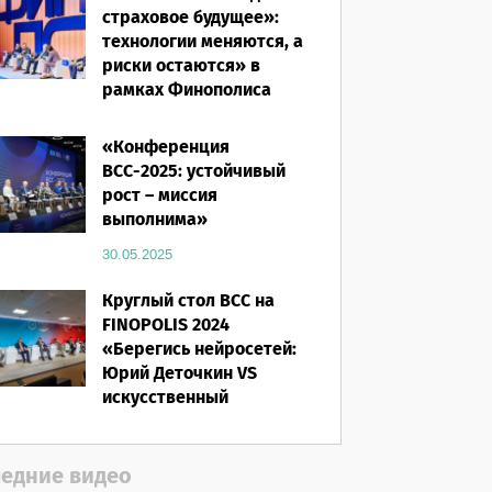
страховое будущее»:
технологии меняются, а
риски остаются» в
рамках Финополиса
2025
«Конференция
16.03.2026
ВСС-2025: устойчивый
рост – миссия
выполнима»
30.05.2025
Круглый стол ВСС на
FINOPOLIS 2024
«Берегись нейросетей:
Юрий Деточкин VS
искусственный
интеллект»
12.11.2024
едние видео