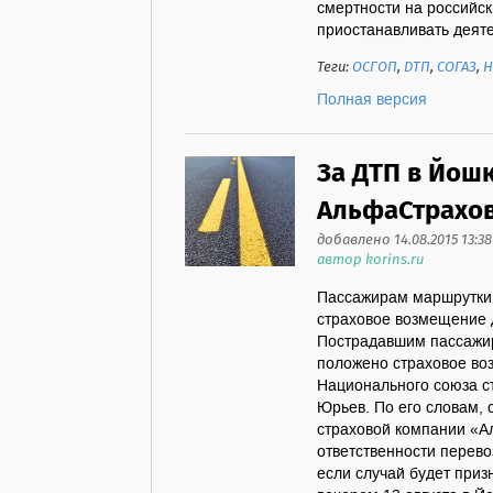
смертности на российск
приостанавливать деятел
Теги:
ОСГОП
,
ДТП
,
СОГАЗ
,
Н
Полная версия
За ДТП в Йош
АльфаСтрахо
добавлено 14.08.2015 13:38
автор korins.ru
Пассажирам маршрутки,
страховое возмещение 
Пострадавшим пассажир
положено страховое во
Национального союза с
Юрьев. По его словам, 
страховой компании «
ответственности перево
если случай будет при