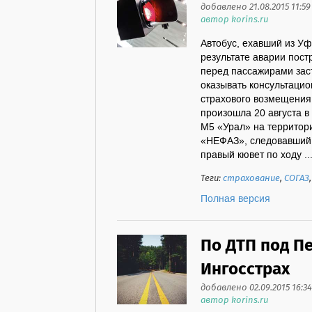
добавлено 21.08.2015 11:59
автор korins.ru
Автобус, ехавший из Уфы
результате аварии пост
перед пассажирами зас
оказывать консультаци
страхового возмещения
произошла 20 августа в
М5 «Урал» на территори
«НЕФАЗ», следовавший 
правый кювет по ходу ..
Теги:
страхование
,
СОГАЗ
Полная версия
По ДТП под П
Ингосстрах
добавлено 02.09.2015 16:34
автор korins.ru