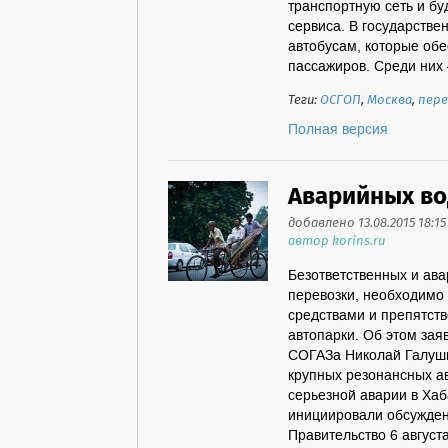
транспортную сеть и б
сервиса. В государстве
автобусам, которые об
пассажиров. Среди них 
Теги:
ОСГОП
,
Москва
,
пере
Полная версия
Аварийных во
добавлено 13.08.2015 18:15
автор korins.ru
Безответственных и ав
перевозки, необходимо
средствами и препятств
автопарки. Об этом за
СОГАЗа Николай Галуши
крупных резонансных а
серьезной аварии в Хаб
инициировали обсужден
Правительство 6 авгус