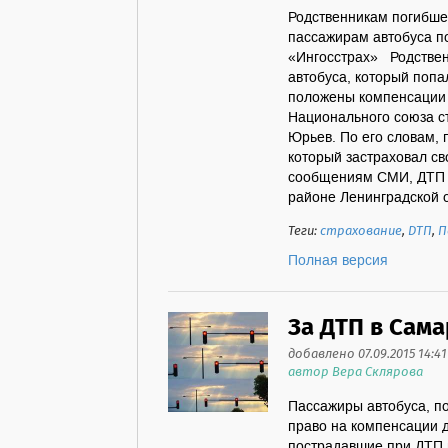
Родственникам погибше
пассажирам автобуса п
«Ингосстрах» Родстве
автобуса, который попа
положены компенсации 
Национального союза с
Юрьев. По его словам, 
который застраховал св
сообщениям СМИ, ДТП 
районе Ленинградской о
Теги:
страхование
,
ДТП
,
П
Полная версия
За ДТП в Сам
добавлено 07.09.2015 14:41
автор Вера Склярова
Пассажиры автобуса, п
право на компенсации 
пострадавшие при ДТП 