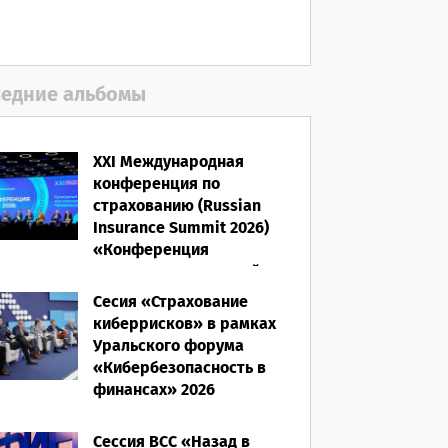
06.08.2026
едние альбомы
XXI Международная
конференция по
страхованию (Russian
Insurance Summit 2026)
«Конференция
ВСС-2026: Культурный
код страхования/
Сесия «Страхование
Человеческий фактор»
киберрисков» в рамках
Уральского форума
28.05.2026
«Кибербезопасность в
финансах» 2026
16.03.2026
Сессия ВСС «Назад в