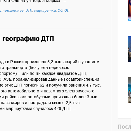
шкар-Оле на ул. Карла Маркса. ...
страхование
,
ДТП
,
маршрутка
,
ОСГОП
л географию ДТП
ода в России произошло 5,2 тыс. аварий с участием
о транспорта (без учета перевозок
портом) – или почти каждое двадцатое ДТП,
ОГАЗа, проанализировав данные Госавтоинспекции
те этих ДТП погибли 62 и получили ранения 4,7 тыс.
ого автомобильного и наземного электрического
ими рейсовыми автобусами произошло более 3 тыс.
9 пассажиров и пострадали свыше 2,5 тыс.
ми маршрутками случилось 426 ДТП, ...
Посл