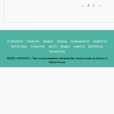
←
1
2
→
О ПРОЕКТЕ
ГЛАВНАЯ
ЛИКБЕЗ
ЖИЗНЬ
КОМЬЮНИТИ
НОВОСТИ
КАРТОТЕКА
СОБЫТИЯ
ФОТО
ВИДЕО
РАБОТА
ВОПРОСЫ
ЛИЧНОСТИ
©2026 «КОРИНС». При использовании материалов гиперссылка на Korins.ru
обязательна.