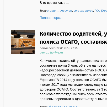
В то время как в ...
Теги:
мошенничество
,
страхование
,
РСА
,
Юрг
Полная версия
Количество водителей, 
полиса ОСАГО, составля
добавлено 29.05.2018 22:36
автор korins.ru
Количество водителей, управляющих авт
составляет почти 3 млн, об этом на прес
недобросовестной деятельностью в ОСАГ
Новгороде сообщил заместитель исполни
Ефремов."В 2014 году полисов ОСАГО бы
итогам 2017 года мы видим следующую ка
договоров ОСАГО. Соответственно, за 3 
полисов автогражданки снизилось, отчасти 
прицепы перестали выдавать отдельные п