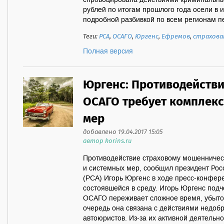
спровоцирована действиями криминальны
рублей по итогам прошлого года осели в
подробной разбивкой по всем регионам пер
Теги:
РСА
,
ОСАГО
,
Юргенс
,
Ефремов
,
страхова
Полная версия
Юргенс: Противодействи
ОСАГО требует комплекс
мер
добавлено 19.04.2017 15:05
автор korins.ru
Противодействие страховому мошенничес
и системных мер, сообщил президент Рос
(РСА) Игорь Юргенс в ходе пресс-конфер
состоявшейся в среду. Игорь Юргенс подч
ОСАГО переживает сложное время, убыточ
очередь она связана с действиями недоб
автоюристов. Из-за их активной деятельн