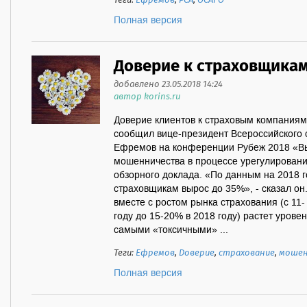
Теги:
Ефремов
,
РСА
,
ОСАГО
Полная версия
Доверие к страховщика
добавлено 23.05.2018 14:24
автор korins.ru
Доверие клиентов к страховым компаниям 
сообщил вице-президент Всероссийского 
Ефремов на конференции Рубеж 2018 «В
мошенничества в процессе урегулировани
обзорного доклада. «По данным на 2018 г
страховщикам вырос до 35%», - сказал он
вместе с ростом рынка страхования (с 11-
году до 15-20% в 2018 году) растет урове
самыми «токсичными» ...
Теги:
Ефремов
,
Доверие
,
страхование
,
мошен
Полная версия