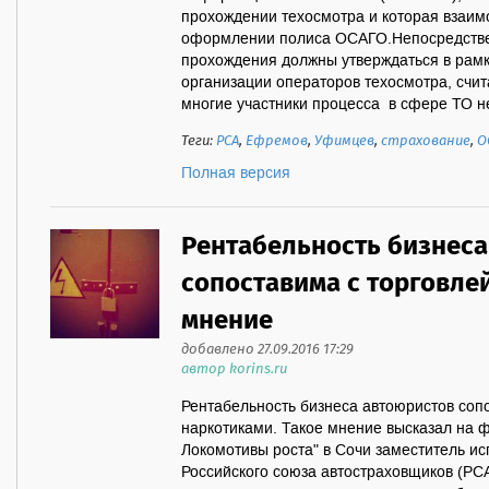
прохождении техосмотра и которая взаим
оформлении полиса ОСАГО.Непосредстве
прохождения должны утверждаться в рам
организации операторов техосмотра, счит
многие участники процесса в сфере ТО не
Теги:
РСА
,
Ефремов
,
Уфимцев
,
страхование
,
О
Полная версия
Рентабельность бизнеса
сопоставима с торговле
мнение
добавлено 27.09.2016 17:29
автор korins.ru
Рентабельность бизнеса автоюристов соп
наркотиками. Такое мнение высказал на 
Локомотивы роста" в Сочи заместитель и
Российского союза автостраховщиков (РС