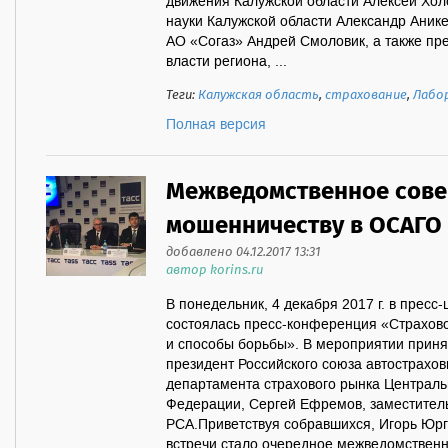
движения Калужской области Алексей Хол
науки Калужской области Александр Аник
АО «Согаз» Андрей Смоловик, а также пр
власти региона, ...
Теги:
Калужская область
,
страхование
,
Лабо
Полная версия
Межведомственное сове
мошенничеству в ОСАГО
добавлено 04.12.2017 13:31
автор korins.ru
В понедельник, 4 декабря 2017 г. в пресс
состоялась пресс-конференция «Страхов
и способы борьбы». В мероприятии приня
президент Российского союза автострахов
департамента страхового рынка Централь
Федерации, Сергей Ефремов, заместител
РСА.Приветствуя собравшихся, Игорь Юрг
встречи стало очередное межведомствен