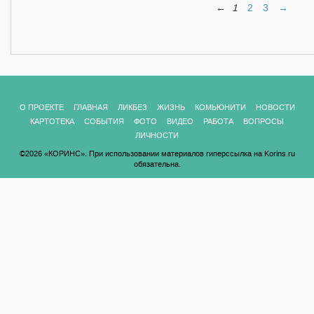
←
1
2
3
→
О ПРОЕКТЕ
ГЛАВНАЯ
ЛИКБЕЗ
ЖИЗНЬ
КОМЬЮНИТИ
НОВОСТИ
КАРТОТЕКА
СОБЫТИЯ
ФОТО
ВИДЕО
РАБОТА
ВОПРОСЫ
ЛИЧНОСТИ
©2026 «КОРИНС». При использовании материалов гиперссылка на Korins.ru
обязательна.