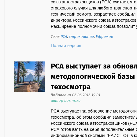
союз автостраховщиков (РСА) считает, чт
страхового случая для любого транспортн
технический осмотр, возрастает, сообщил
директора Российского союза автострахо
Расширение полномочий союза позволит ув
Теги:
РСА
,
страхование
,
Ефремов
Полная версия
РСА выступает за обнов
методологической базы 
техосмотра
добавлено 06.06.2016 19:01
автор korins.ru
РСА выступает за обновление методологи
техосмотра, об этом сообщил заместител
Российского союза автостраховщиков (РС
РСА готов взять на себя дополнительные 
информационной системы (ЕАИС ТО), в ко