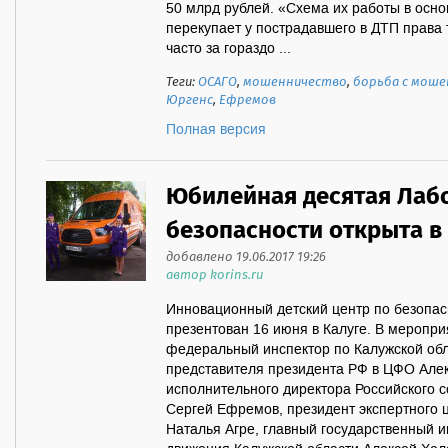
50 млрд рублей. «Схема их работы в осн
перекупает у пострадавшего в ДТП права 
часто за гораздо ...
Теги:
ОСАГО
,
мошенничество
,
борьба с мош
Юргенс
,
Ефремов
Полная версия
Юбилейная десятая Лаб
безопасности открыта в
добавлено 19.06.2017 19:26
автор korins.ru
Инновационный детский центр по безопа
презентован 16 июня в Калуге. В меропр
федеральный инспектор по Калужской об
представителя президента РФ в ЦФО Алек
исполнительного директора Российского 
Сергей Ефремов, президент экспертного 
Наталья Агре, главный государственный 