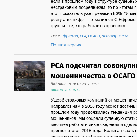
если в прошлом году в структуре судебны
нестраховым посредникам, то по итогам п
этот показатель уже превысил 50%. "И м
росту этих цифр", - отметил он.С.Ефремо
группы - те, кто работает в правовом ...
Теги:
Ефремов
,
РСА
,
ОСАГО
,
автоюристы
Полная версия
РСА подсчитал совокупн
мошенничества в ОСАГО 
добавлено 16.01.2017 09:13
автор korins.ru
Ущерб страховых компаний от мошенниче
направлениям в 2016 году может достичь
прошлом году продолжилась тенденция ро
мошенников. Мы собрали судебную статис
месяцев работы и иные сведения и сдел
прогноз итогов 2016 года. Большая часть