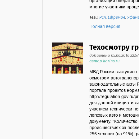
организации операторов
многие участники проце
Теги:
РСА
,
Ефремов
,
Уфим
Полная версия
Техосмотру г
добавлено 05.06.2016 22:57
автор korins.ru
МВД России выступило 
осмотром автотранспор
законодательные акты 
портале проектов норма
http://regulation.gov.r
для данной инициативы
участием технически н
легковых авто и мотоцик
документу. "Количество
происшествиях за посл
256 человек (на 91%), р