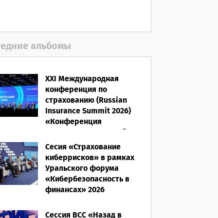
06.08.2026
едние альбомы
XXI Международная
конференция по
страхованию (Russian
Insurance Summit 2026)
«Конференция
ВСС-2026: Культурный
код страхования/
Сесия «Страхование
Человеческий фактор»
киберрисков» в рамках
Уральского форума
28.05.2026
«Кибербезопасность в
финансах» 2026
16.03.2026
Сессия ВСС «Назад в