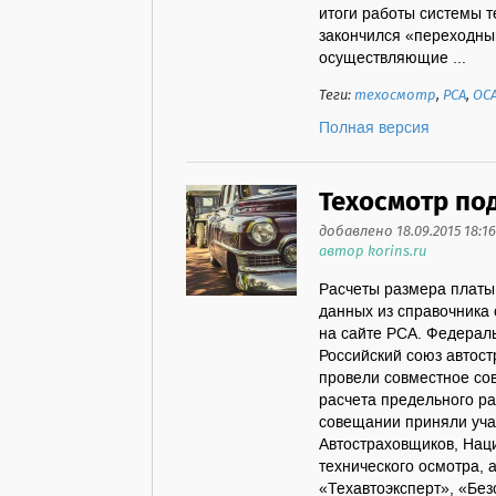
итоги работы системы т
закончился «переходный
осуществляющие ...
Теги:
техосмотр
,
РСА
,
ОС
Полная версия
Техосмотр по
добавлено 18.09.2015 18:16
автор korins.ru
Расчеты размера платы 
данных из справочника
на сайте РСА. Федерал
Российский союз автос
провели совместное со
расчета предельного ра
совещании приняли уча
Автостраховщиков, Нац
технического осмотра, 
«Техавтоэксперт», «Без