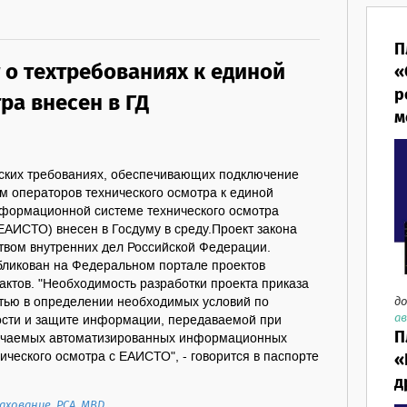
П
 о техтребованиях к единой
«
р
ра внесен в ГД
м
еских требованиях, обеспечивающих подключение
 операторов технического осмотра к единой
формационной системе технического осмотра
ЕАИСТО) внесен в Госдуму в среду.Проект закона
твом внутренних дел Российской Федерации.
бликован на Федеральном портале проектов
ктов. "Необходимость разработки проекта приказа
до
тью в определении необходимых условий по
ав
сти и защите информации, передаваемой при
П
ючаемых автоматизированных информационных
«
ического осмотра с ЕАИСТО", - говорится в паспорте
д
ахование
,
РСА
,
МВД