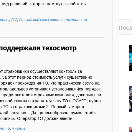
 ряд решений, которые помогут выработать
чники
,
РСА
,
Российский союз автостраховщиков
Посл
поддержали техосмотр
ет страховщики осуществляют контроль за
 За этот период стоимость услуги существенно
порядок прохождения ТО, что практически свело на
втовладельцев устраивает установившийся порядок.
е представителей страховых компания, довольны ли
елесообразным сохранять увязку ТО с ОСАГО, нужно
 за ТО за страховщиками? Первый зампред
ай Галушин: - Да, целесообразно, нужно, чтобы
сошлись. Оператор ТО должен ввести ...
смотр
,
мнение