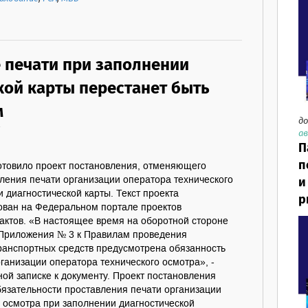
 печати при заполнении
кой карты перестанет быть
м
до
ав
П
п
отовило проект постановления, отменяющего
и
ления печати организации оператора технического
 диагностической карты. Текст проекта
р
ован на Федеральном портале проектов
актов. «В настоящее время на оборотной стороне
 Приложения № 3 к Правилам проведения
транспортных средств предусмотрена обязанность
ганизации оператора технического осмотра», -
ной записке к документу. Проект постановления
бязательности проставления печати организации
 осмотра при заполнении диагностической