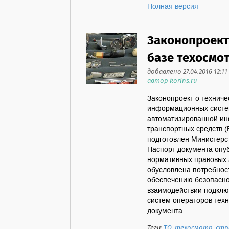
Полная версия
Законопроект
базе техосмот
добавлено 27.04.2016 12:11
автор korins.ru
Законопроект о технич
информационных систем
автоматизированной ин
транспортных средств (
подготовлен Министерс
Паспорт документа опу
нормативных правовых а
обусловлена потребнос
обеспечению безопасно
взаимодействии подкл
систем операторов техн
документа.
Теги:
ТО
,
техосмотр
,
стр