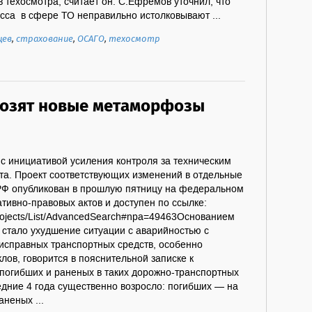
 техосмотра, считает он. С.Ефремов уточнил, что
сса в сфере ТО неправильно истолковывают ...
цев
,
страхование
,
ОСАГО
,
техосмотр
розят новые метаморфозы
с инициативой усиления контроля за техническим
та. Проект соответствующих изменений в отдельные
РФ опубликован в прошлую пятницу на федеральном
тивно-правовых актов и доступен по ссылке:
u/projects/List/AdvancedSearch#npa=49463Основанием
 стало ухудшение ситуации с аварийностью с
еисправных транспортных средств, особенно
лов, говорится в пояснительной записке к
 погибших и раненых в таких дорожно-транспортных
едние 4 года существенно возросло: погибших — на
аненых ...