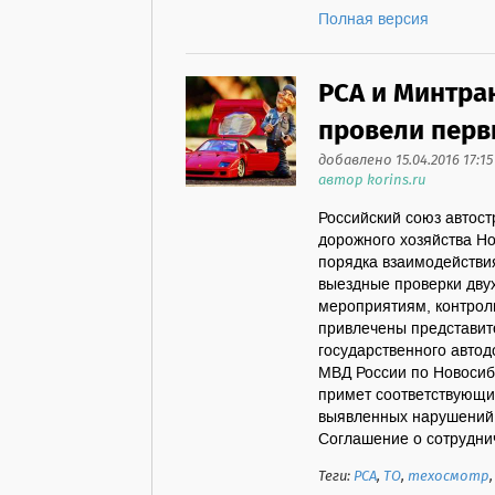
Полная версия
РСА и Минтра
провели перв
добавлено 15.04.2016 17:15
автор korins.ru
Российский союз автост
дорожного хозяйства Но
порядка взаимодействи
выездные проверки двух
мероприятиям, контрол
привлечены представит
государственного авто
МВД России по Новосиб
примет соответствующи
выявленных нарушений 
Соглашение о сотрудниче
Теги:
РСА
,
ТО
,
техосмотр