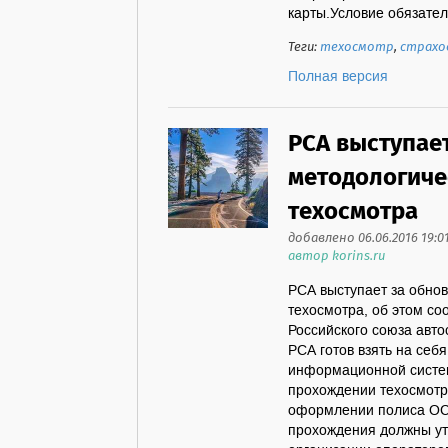
карты.Условие обязатель
Теги:
техосмотр
,
страхо
Полная версия
РСА выступае
методологиче
техосмотра
добавлено 06.06.2016 19:0
автор korins.ru
РСА выступает за обно
техосмотра, об этом с
Российского союза авт
РСА готов взять на себ
информационной систем
прохождении техосмотр
оформлении полиса ОС
прохождения должны ут