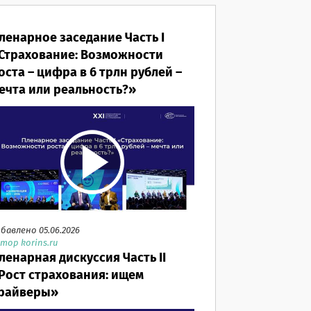
ленарное заседание Часть I
Страхование: Возможности
оста – цифра в 6 трлн рублей –
ечта или реальность?»
бавлено 05.06.2026
тор korins.ru
ленарная дискуссия Часть II
Рост страхования: ищем
райверы»