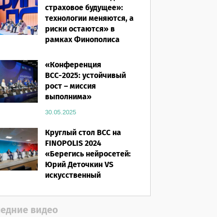
страховое будущее»:
технологии меняются, а
риски остаются» в
рамках Финополиса
2025
«Конференция
16.03.2026
ВСС-2025: устойчивый
рост – миссия
выполнима»
30.05.2025
Круглый стол ВСС на
FINOPOLIS 2024
«Берегись нейросетей:
Юрий Деточкин VS
искусственный
интеллект»
12.11.2024
едние видео