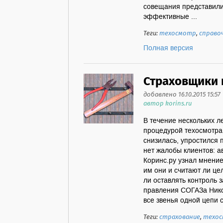
совещания представили
эффективные ...
Теги:
техосмотр
,
справо
Полная версия
Страховщики 
добавлено 16.10.2015 15:57
автор korins.ru
В течение нескольких л
процедурой техосмотра.
снизилась, упростился 
нет жалобы клиентов: а
Коринс.ру узнал мнени
им они и считают ли ц
ли оставлять контроль
правления СОГАЗа Никол
все звенья одной цепи 
Теги:
страхование
,
техо