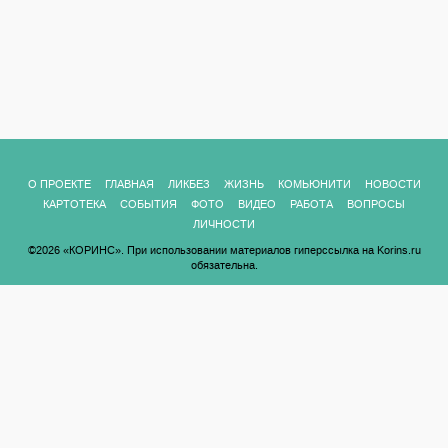
О ПРОЕКТЕ
ГЛАВНАЯ
ЛИКБЕЗ
ЖИЗНЬ
КОМЬЮНИТИ
НОВОСТИ
КАРТОТЕКА
СОБЫТИЯ
ФОТО
ВИДЕО
РАБОТА
ВОПРОСЫ
ЛИЧНОСТИ
©2026 «КОРИНС». При использовании материалов гиперссылка на Korins.ru
обязательна.