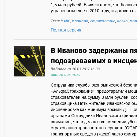
1,5 млн рублей. В связи с тем, что бланк 
утраченным еще в 2010 году, и договор с 
Теги:
МАКС
,
Иваново
,
страхование
,
каско
,
мош
Полная версия
В Иваново задержаны п
подозреваемых в инсце
добавлено 10.03.2017 16:08
автор korins.ru
Сотрудники службы экономической безоп
«АльфаСтрахование» предотвратили моше
страхователей на сумму 3 млн рублей, со
страховщика.Пять жителей Ивановской об
инсценировке как минимум восьми ДТП, 
органами.Сотрудники Ивановского филиа
внимание, что в делах о возмещении убы
страхованию транспортных средств (ОСА
транспортных средств (каско) часто фигур