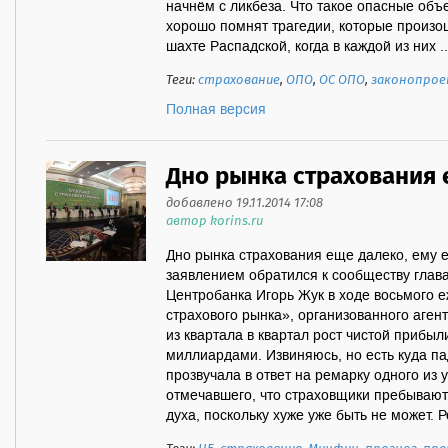
начнём с ликбеза. Что такое опасные объ
хорошо помнят трагедии, которые произ
шахте Распадской, когда в каждой из них ..
Теги:
страхование
,
ОПО
,
ОС ОПО
,
законопро
Полная версия
Дно рынка страхования 
добавлено 19.11.2014 17:08
автор korins.ru
Дно рынка страхования еще далеко, ему е
заявлением обратился к сообществу глав
Центробанка Игорь Жук в ходе восьмого
страхового рынка», организованного аген
из квартала в квартал рост чистой прибы
миллиардами. Извиняюсь, но есть куда пад
прозвучала в ответ на ремарку одного из 
отмечавшего, что страховщики пребываю
духа, поскольку хуже уже быть не может. Ре