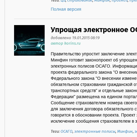
Теги:
ЦБ
,
страхование
,
Минфин
,
прогноз
,
пре
Полная версия
Упрощая электронное О
добавлено 19.01.2015 08:19
автор korins.ru
Правительство упростит заключение эле
Минфин готовит законопроект об упроще
электронных полисов ОСАГО. Информация
проекта федерального закона "О внесени
Федерального закона "О внесении измене
обязательном страховании гражданской о
транспортных средств" и отдельные зако
Федерации" размещена на едином порта
Сообщение страхователем номера своего 
для заключения договора обязательного 
говорится в обосновании проекта. Проект
исключение сообщения страхователем в за
Теги:
ОСАГО
,
электронные полисы
,
Минфин
,
з