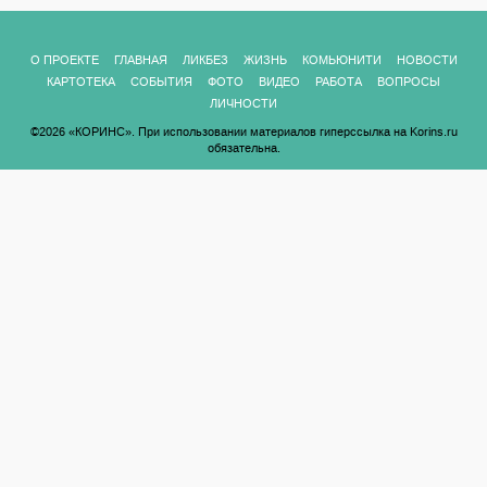
О ПРОЕКТЕ
ГЛАВНАЯ
ЛИКБЕЗ
ЖИЗНЬ
КОМЬЮНИТИ
НОВОСТИ
КАРТОТЕКА
СОБЫТИЯ
ФОТО
ВИДЕО
РАБОТА
ВОПРОСЫ
ЛИЧНОСТИ
©2026 «КОРИНС». При использовании материалов гиперссылка на Korins.ru
обязательна.