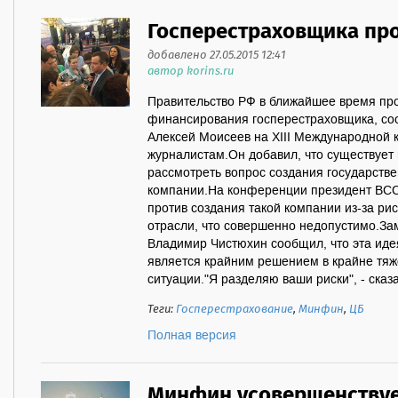
Госперестраховщика пр
добавлено 27.05.2015 12:41
автор korins.ru
Правительство РФ в ближайшее время пр
финансирования госперестраховщика, с
Алексей Моисеев на XIII Международной
журналистам.Он добавил, что существует
рассмотреть вопрос создания государств
компании.На конференции президент ВСС
против создания такой компании из-за ри
отрасли, что совершенно недопустимо.За
Владимир Чистюхин сообщил, что эта иде
является крайним решением в крайне тя
ситуации."Я разделяю ваши риски", - сказа
Теги:
Госперестрахование
,
Минфин
,
ЦБ
Полная версия
Минфин усовершенству