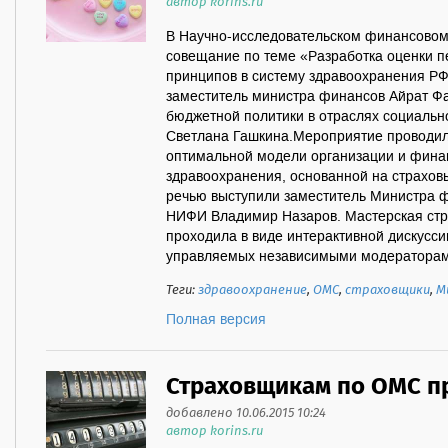
автор korins.ru
В Научно-исследовательском финансовом
совещание по теме «Разработка оценки п
принципов в систему здравоохранения РФ
заместитель министра финансов Айрат Ф
бюджетной политики в отраслях социаль
Светлана Гашкина.Мероприятие проводил
оптимальной модели организации и фина
здравоохранения, основанной на страхов
речью выступили заместитель Министра ф
НИФИ Владимир Назаров. Мастерская стр
проходила в виде интерактивной дискусси
управляемых независимыми модераторами
Теги:
здравоохранение
,
ОМС
,
страховщики
,
М
Полная версия
Страховщикам по ОМС пр
добавлено 10.06.2015 10:24
автор korins.ru