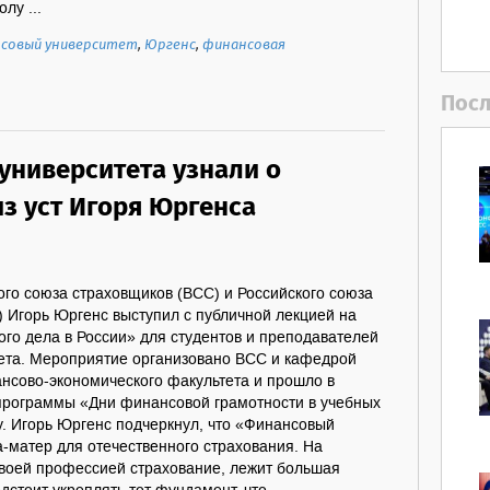
лу ...
совый университет
,
Юргенс
,
финансовая
Посл
университета узнали о
из уст Игоря Юргенса
го союза страховщиков (ВСС) и Российского союза
 Игорь Юргенс выступил с публичной лекцией на
ого дела в России» для студентов и преподавателей
ета. Мероприятие организовано ВСС и кафедрой
нсово-экономического факультета и прошло в
программы «Дни финансовой грамотности в учебных
у. Игорь Юргенс подчеркнул, что «Финансовый
а-матер для отечественного страхования. На
своей профессией страхование, лежит большая