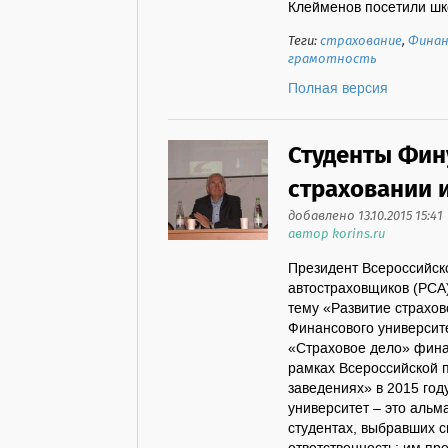
Клейменов посетили шко
Теги:
страхование
,
Финан
грамотность
Полная версия
Студенты Фин
страховании 
добавлено 13.10.2015 15:41
автор korins.ru
Президент Всероссийско
автостраховщиков (РСА)
тему «Развитие страхов
Финансового университ
«Страховое дело» фина
рамках Всероссийской 
заведениях» в 2015 год
университет – это альм
студентах, выбравших 