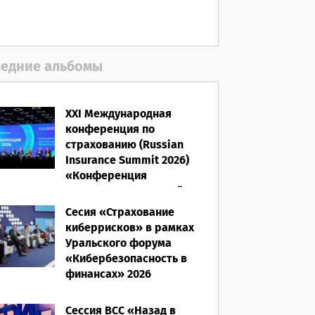
06.08.2026
едние альбомы
XXI Международная
конференция по
страхованию (Russian
Insurance Summit 2026)
«Конференция
ВСС-2026: Культурный
код страхования/
Сесия «Страхование
Человеческий фактор»
киберрисков» в рамках
Уральского форума
28.05.2026
«Кибербезопасность в
финансах» 2026
16.03.2026
Сессия ВСС «Назад в