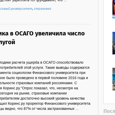
дстоит укреплять тот фундамент, что ...
совый университет
,
страховка
ика в ОСАГО увеличила число
лугой
одики расчета ущерба в ОСАГО способствовало
потребителей этой услуги. Такие выводы содержатся
амента социологии Финансового университета при
рое было проведено в первой половине 2016 года и
ельности страховых компаний россиянами. С
 Коринс.ру."Опрос показал, что, несмотря на
егодня на рынке, страховые компании
требителям достаточно высокий уровень качества
общил Коринс.ру проректор Финансового университета
ы видно, что 87% от числа застрахованных ...
Посл