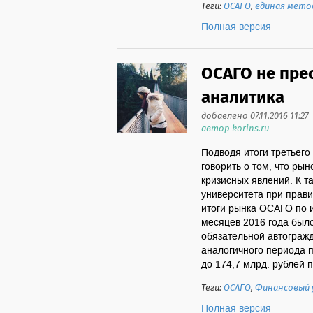
Теги:
ОСАГО
,
единая мето
Полная версия
ОСАГО не пре
аналитика
добавлено 07.11.2016 11:27
автор korins.ru
Подводя итоги третьего
говорить о том, что рын
кризисных явлений. К 
университета при прав
итоги рынка ОСАГО по и
месяцев 2016 года было
обязательной автогражд
аналогичного периода 
до 174,7 млрд. рублей п
Теги:
ОСАГО
,
Финансовый 
Полная версия