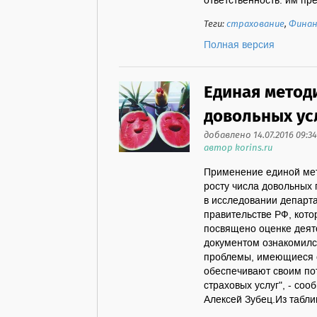
ответственность: им пре
Теги:
страхование
,
Финан
Полная версия
Единая метод
довольных ус
добавлено 14.07.2016 09:34
автор korins.ru
Применение единой мет
росту числа довольных 
в исследовании департ
правительстве РФ, кото
посвящено оценке деят
документом ознакомился
проблемы, имеющиеся с
обеспечивают своим по
страховых услуг", - со
Алексей Зубец.Из таблиц