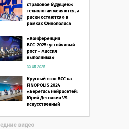
страховое будущее»:
технологии меняются, а
риски остаются» в
рамках Финополиса
2025
«Конференция
16.03.2026
ВСС-2025: устойчивый
рост – миссия
выполнима»
30.05.2025
Круглый стол ВСС на
FINOPOLIS 2024
«Берегись нейросетей:
Юрий Деточкин VS
искусственный
интеллект»
12.11.2024
едние видео