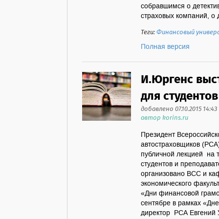
собравшимся о детектив
страховых компаний, о д
Теги:
Финансовый униве
Полная версия
И.Юргенс выс
для студенто
добавлено 07.10.2015 14:43
автор korins.ru
Президент Всероссийско
автостраховщиков (РСА)
публичной лекцией на т
студентов и преподава
организовано ВСС и ка
экономического факуль
«Дни финансовой грамо
сентябре в рамках «Дн
директор РСА Евгений 