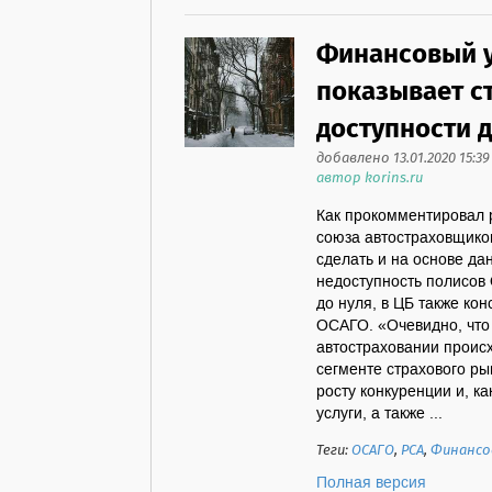
Финансовый у
показывает с
доступности 
добавлено 13.01.2020 15:39
автор korins.ru
Как прокомментировал 
союза автостраховщико
сделать и на основе да
недоступность полисов
до нуля, в ЦБ также ко
ОСАГО. «Очевидно, что
автостраховании проис
сегменте страхового р
росту конкуренции и, к
услуги, а также ...
Теги:
ОСАГО
,
РСА
,
Финансо
Полная версия