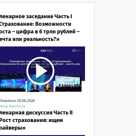
ленарное заседание Часть I
Страхование: Возможности
оста – цифра в 6 трлн рублей –
ечта или реальность?»
бавлено 05.06.2026
тор korins.ru
ленарная дискуссия Часть II
Рост страхования: ищем
райверы»