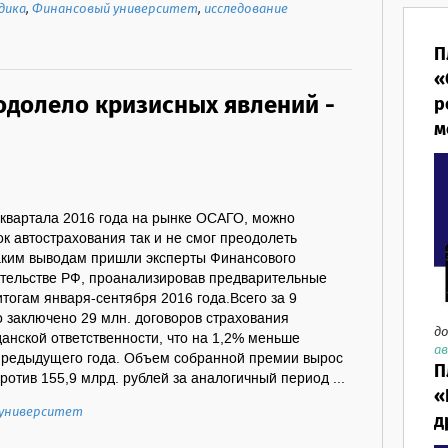
дика
,
Финансовый университет
,
исследование
П
«
одолело кризисных явлений -
р
м
 квартала 2016 года на рынке ОСАГО, можно
ок автострахования так и не смог преодолеть
таким выводам пришли эксперты Финансового
ительстве РФ, проанализировав предварительные
тогам января-сентября 2016 года.Всего за 9
 заключено 29 млн. договоров страхования
до
анской ответственности, что на 1,2% меньше
ав
предыдущего года. Объем собранной премии вырос
П
ротив 155,9 млрд. рублей за аналогичный период ...
«
университет
д