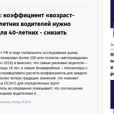
: коэффициент «возраст-
-летних водителей нужно
для 40-летних - снизить
до
ав
т РФ в ходе глобального исследования рынка
П
лизировал более 100 млн полисов «автогражданки»
п
 по 2018) и выяснил, что самые рисковые водители –
и
льцы 18 лет, а самые безаварийные – пенсионеры с
р
е справедливого расчета коэффициента для каждого
более четкую градацию значений, что поможет
иса ОСАГО для определенных групп
таты исследования показывают, что соотношение
одыми водителями и ...
рситет
,
стаж
,
ОСАГО