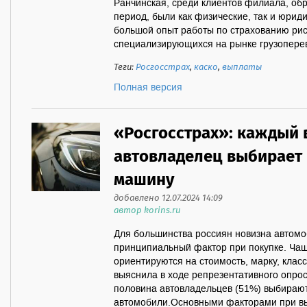
Ранчинская, среди клиентов филиала, обр
период, были как физические, так и юрид
большой опыт работы по страхованию рис
специализирующихся на рынке грузоперево
Теги:
Росгосстрах
,
каско
,
выплаты
Полная версия
«Росгосстрах»: каждый 
автовладелец выбирает
машину
добавлено 12.07.2024 14:09
автор korins.ru
Для большинства россиян новизна автом
принципиальный фактор при покупке. Чащ
ориентируются на стоимость, марку, клас
выяснила в ходе репрезентативного опрос
половина автовладельцев (51%) выбираю
автомобили.Основными факторами при в