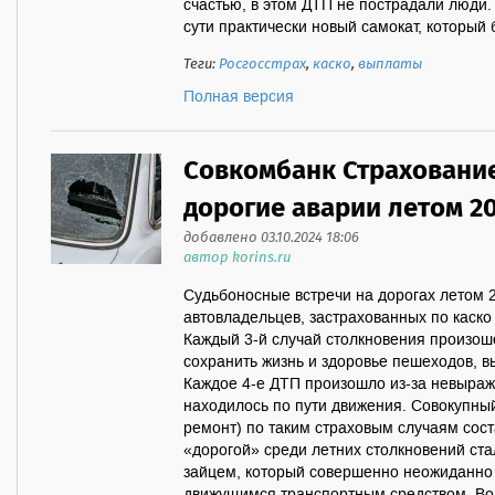
счастью, в этом ДТП не пострадали люди.
сути практически новый самокат, который 
Теги:
Росгосстрах
,
каско
,
выплаты
Полная версия
Совкомбанк Страховани
дорогие аварии летом 2
добавлено 03.10.2024 18:06
автор korins.ru
Судьбоносные встречи на дорогах летом 2
автовладельцев, застрахованных по каско
Каждый 3-й случай столкновения произош
сохранить жизнь и здоровье пешеходов, в
Каждое 4-е ДТП произошло из-за невыраж
находилось по пути движения. Совокупны
ремонт) по таким страховым случаям сос
«дорогой» среди летних столкновений ста
зайцем, который совершенно неожиданно 