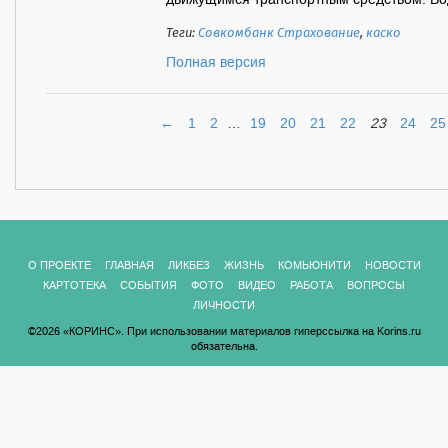
движущимся транспортным средством. Вод
Теги:
Совкомбанк Страхование
,
каско
Полная версия
←
1
2
…
19
20
21
22
23
24
25
О ПРОЕКТЕ
ГЛАВНАЯ
ЛИКБЕЗ
ЖИЗНЬ
КОМЬЮНИТИ
НОВОСТИ
КАРТОТЕКА
СОБЫТИЯ
ФОТО
ВИДЕО
РАБОТА
ВОПРОСЫ
ЛИЧНОСТИ
©2026 «КОРИНС». При использовании материалов гиперссылка на Korins.ru
обязательна.