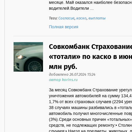
месяце. Май оказался наиболее безопас
водителей.Водители ...
Теги:
Согласие
,
каско
,
выплаты
Полная версия
Совкомбанк Страхование
«тотали» по каско в ию
млн руб.
добавлено 26.07.2024 15:24
автор korins.ru
За месяц Совкомбанк Страхование урегул
уничтожения автомобилей на сумму 134,4
1,7% от всех страховых случаев (2294 уре
38 случаях машины разбивались в «тоталь
автомобиль получил многочисленные повр
(3%).Среди основных причин «тотальных
средств, не подлежащих ремонту:• Столк
случаев;• Наезд на предметы, животных, 