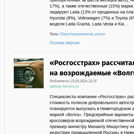
приобретённых за шесть месяцев авто), 
17%), а также отечественные (15%) марки
лидируют Lada (13% от проданных на пла
Hyundai (8%), Volkswagen (7%) и Toyota (
модели Lada Granta, Lada Vesta и Kia ...
Теги:
СберСтрахование
,
каско
Полная версия
«Росгосстрах» рассчита
на возрождаемые «Волг
добавлено 23.05.2024 22:35
автор korins.ru
Специалисты компании «Росгосстрах» ра
стоимость полисов добровольного автостр
планируется выпускать в Нижегородском 
маркой «Волга». Предсерийные варианты 
кроссоверов возрождаемой отечественной
премьер-министру Михаилу Мишустину н
индустрия промышленной России» в Нижн