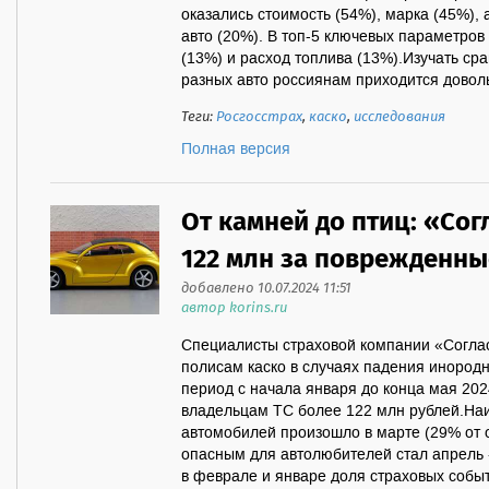
оказались стоимость (54%), марка (45%), 
авто (20%). В топ-5 ключевых параметров
(13%) и расход топлива (13%).Изучать ср
разных авто россиянам приходится доволь
Теги:
Росгосстрах
,
каско
,
исследования
Полная версия
От камней до птиц: «Со
122 млн за поврежденны
добавлено 10.07.2024 11:51
автор korins.ru
Специалисты страховой компании «Согла
полисам каско в случаях падения инородн
период с начала января до конца мая 20
владельцам ТС более 122 млн рублей.На
автомобилей произошло в марте (29% от 
опасным для автолюбителей стал апрель -
в феврале и январе доля страховых собы