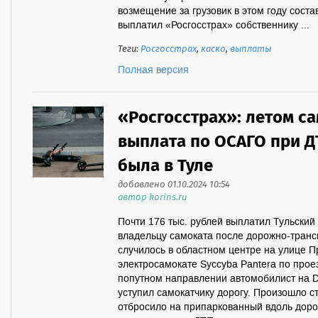
возмещение за грузовик в этом году сост
выплатил «Росгосстрах» собственнику ...
Теги:
Росгосстрах
,
каско
,
выплаты
Полная версия
«Росгосстрах»: летом с
выплата по ОСАГО при Д
была в Туле
добавлено 01.10.2024 10:54
автор korins.ru
Почти 176 тыс. рублей выплатил Тульский
владельцу самоката после дорожно-транс
случилось в областном центре на улице П
электросамокате Syccyba Pantera по проез
попутном направлении автомобилист на D
уступил самокатчику дорогу. Произошло с
отбросило на припаркованный вдоль дорог