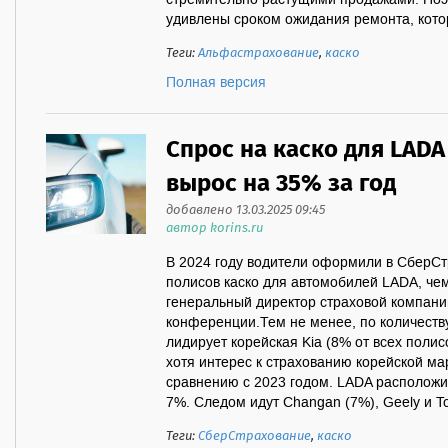
стремительно растущими продажами. Поэ
удивлены сроком ожидания ремонта, котор
Теги:
Альфастрахование
,
каско
Полная версия
Спрос на каско для LAD
вырос на 35% за год
добавлено 13.03.2025 09:45
автор korins.ru
В 2024 году водители оформили в СберС
полисов каско для автомобилей LADA, чем
генеральный директор страховой компани
конференции.Тем не менее, по количест
лидирует корейская Kia (8% от всех полис
хотя интерес к страхованию корейской ма
сравнению с 2023 годом. LADA расположил
7%. Следом идут Changan (7%), Geely и Toy
Теги:
СберСтрахование
,
каско