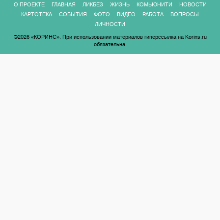
О ПРОЕКТЕ
ГЛАВНАЯ
ЛИКБЕЗ
ЖИЗНЬ
КОМЬЮНИТИ
НОВОСТИ
КАРТОТЕКА
СОБЫТИЯ
ФОТО
ВИДЕО
РАБОТА
ВОПРОСЫ
ЛИЧНОСТИ
©2026 «КОРИНС». При использовании материалов гиперссылка на Korins.ru
обязательна.