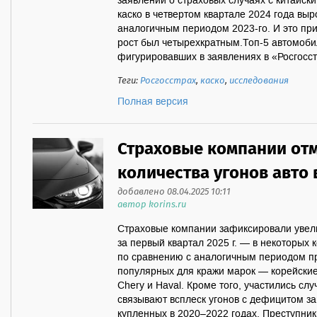
заявлений о страховых случаях с китайс
каско в четвертом квартале 2024 года выр
аналогичным периодом 2023-го. И это при
рост был четырехкратным.Топ-5 автомоби
фигурировавших в заявлениях в «Росгосстр
Теги:
Росгосстрах
,
каско
,
исследования
Полная версия
Страховые компании от
количества угонов авто 
добавлено 08.04.2025 10:11
автор korins.ru
Страховые компании зафиксировали увел
за первый квартал 2025 г. — в некоторых
по сравнению с аналогичным периодом п
популярных для кражи марок — корейские 
Chery и Haval. Кроме того, участились сл
связывают всплеск угонов с дефицитом з
купленных в 2020–2022 годах. Преступни