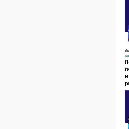
до
ав
П
п
и
р