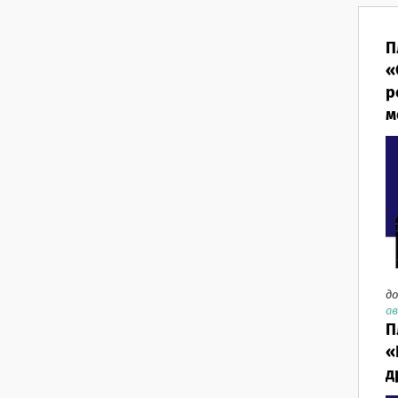
П
«
р
м
до
ав
П
«
д