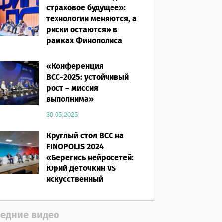
страховое будущее»:
технологии меняются, а
риски остаются» в
рамках Финополиса
2025
«Конференция
16.03.2026
ВСС-2025: устойчивый
рост – миссия
выполнима»
30.05.2025
Круглый стол ВСС на
FINOPOLIS 2024
«Берегись нейросетей:
Юрий Деточкин VS
искусственный
интеллект»
12.11.2024
едние видео