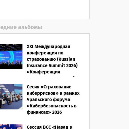
06.08.2026
едние альбомы
XXI Международная
конференция по
страхованию (Russian
Insurance Summit 2026)
«Конференция
ВСС-2026: Культурный
код страхования/
Сесия «Страхование
Человеческий фактор»
киберрисков» в рамках
Уральского форума
28.05.2026
«Кибербезопасность в
финансах» 2026
16.03.2026
Сессия ВСС «Назад в