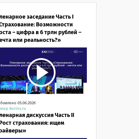
ленарное заседание Часть I
Страхование: Возможности
оста – цифра в 6 трлн рублей –
ечта или реальность?»
бавлено 05.06.2026
тор korins.ru
ленарная дискуссия Часть II
Рост страхования: ищем
райверы»