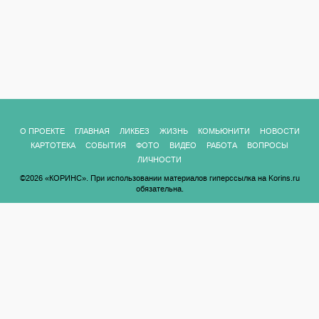
О ПРОЕКТЕ
ГЛАВНАЯ
ЛИКБЕЗ
ЖИЗНЬ
КОМЬЮНИТИ
НОВОСТИ
КАРТОТЕКА
СОБЫТИЯ
ФОТО
ВИДЕО
РАБОТА
ВОПРОСЫ
ЛИЧНОСТИ
©2026 «КОРИНС». При использовании материалов гиперссылка на Korins.ru
обязательна.