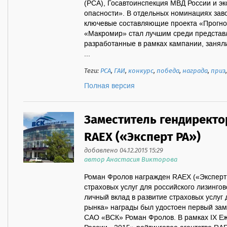
(РСА), Госавтоинспекция МВД России и э
опасности». В отдельных номинациях зав
ключевые составляющие проекта «Прогноз
«Макромир» стал лучшим среди представл
разработанные в рамках кампании, занял
...
Теги:
РСА
,
ГАИ
,
конкурс
,
победа
,
награда
,
приз
Полная версия
Заместитель гендиректо
RAEX («Эксперт РА»)
добавлено 04.12.2015 15:29
автор Анастасия Викторова
Роман Фролов награжден RAEX («Эксперт 
страховых услуг для российского лизинго
личный вклад в развитие страховых услуг 
рынка» награды был удостоен первый зам
САО «ВСК» Роман Фролов. В рамках IX Е