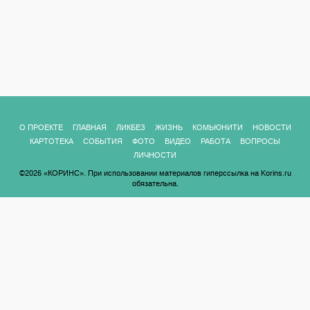
О ПРОЕКТЕ
ГЛАВНАЯ
ЛИКБЕЗ
ЖИЗНЬ
КОМЬЮНИТИ
НОВОСТИ
КАРТОТЕКА
СОБЫТИЯ
ФОТО
ВИДЕО
РАБОТА
ВОПРОСЫ
ЛИЧНОСТИ
©2026 «КОРИНС». При использовании материалов гиперссылка на Korins.ru
обязательна.