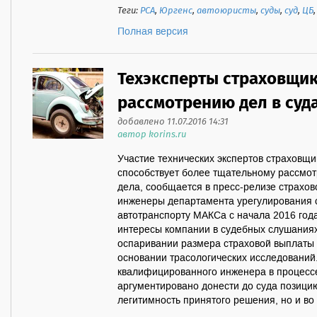
Теги:
РСА
,
Юргенс
,
автоюристы
,
суды
,
суд
,
ЦБ
Полная версия
Техэксперты страховщи
рассмотрению дел в суд
добавлено 11.07.2016 14:31
автор korins.ru
Участие технических экспертов страховщ
способствует более тщательному рассмот
дела, сообщается в пресс-релизе страхо
инженеры департамента урегулирования 
автотранспорту МАКСа с начала 2016 год
интересы компании в судебных слушаниях
оспаривании размера страховой выплаты и
основании трасологических исследований
квалифицированного инженера в процессе
аргументировано донести до суда позици
легитимность принятого решения, но и во 