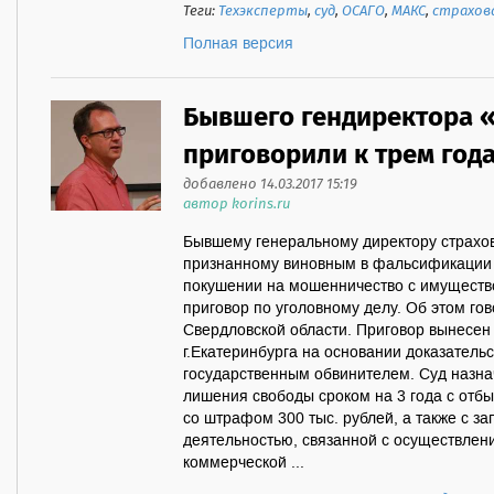
Теги:
Техэксперты
,
суд
,
ОСАГО
,
МАКС
,
страхов
Полная версия
Бывшего гендиректора 
приговорили к трем год
добавлено 14.03.2017 15:19
автор korins.ru
Бывшему генеральному директору страхо
признанному виновным в фальсификации
покушении на мошенничество с имуществ
приговор по уголовному делу. Об этом го
Свердловской области. Приговор вынесе
г.Екатеринбурга на основании доказатель
государственным обвинителем. Суд назна
лишения свободы сроком на 3 года с отб
со штрафом 300 тыс. рублей, а также с з
деятельностью, связанной с осуществлен
коммерческой ...