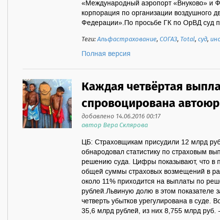
«Международный аэропорт «Внуково» и 
корпорация по организации воздушного д
Федерации».По просьбе ГК по ОрВД суд пр
Теги:
Альфастрахование
,
СОГАЗ
,
Total
,
суд
,
ин
Полная версия
Каждая четвёртая выпла
спровоцирована автоюр
добавлено 14.06.2016 00:17
автор Вера Склярова
ЦБ: Страховщикам присудили 12 млрд руб
обнародовал статистику по страховым вы
решению суда. Цифры показывают, что в п
общей суммы страховых возмещений в ра
около 11% приходится на выплаты по реш
рублей.Львиную долю в этом показателе 
четверть убытков урегулирована в суде. 
35,6 млрд рублей, из них 8,755 млрд руб. 