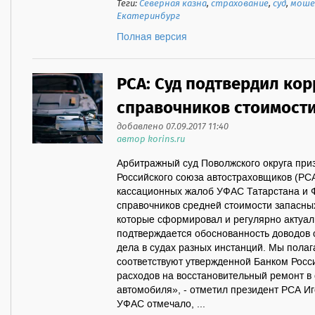
Теги:
Северная казна
,
страхование
,
суд
,
моше
Екатеринбург
Полная версия
РСА: Суд подтвердил ко
справочников стоимости
добавлено 07.09.2017 11:40
автор korins.ru
Арбитражный суд Поволжского округа при
Российского союза автостраховщиков (РСА
кассационных жалоб УФАС Татарстана и 
справочников средней стоимости запасны
которые сформировал и регулярно актуа
подтверждается обоснованность доводов 
дела в судах разных инстанций. Мы полаг
соответствуют утвержденной Банком Росс
расходов на восстановительный ремонт в
автомобиля», - отметил президент РСА И
УФАС отмечало, ...