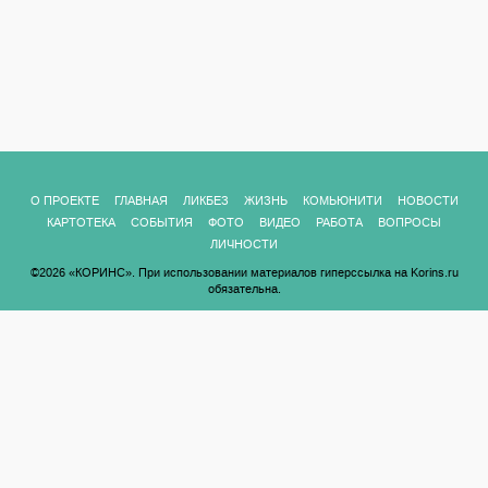
О ПРОЕКТЕ
ГЛАВНАЯ
ЛИКБЕЗ
ЖИЗНЬ
КОМЬЮНИТИ
НОВОСТИ
КАРТОТЕКА
СОБЫТИЯ
ФОТО
ВИДЕО
РАБОТА
ВОПРОСЫ
ЛИЧНОСТИ
©2026 «КОРИНС». При использовании материалов гиперссылка на Korins.ru
обязательна.