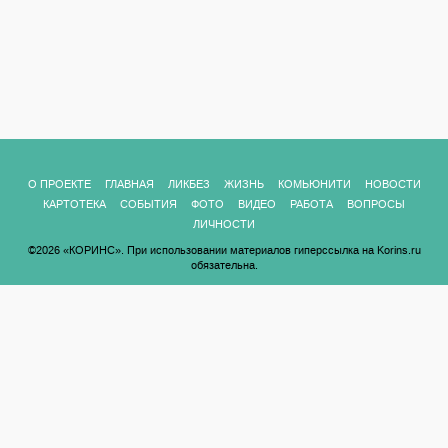
О ПРОЕКТЕ
ГЛАВНАЯ
ЛИКБЕЗ
ЖИЗНЬ
КОМЬЮНИТИ
НОВОСТИ
КАРТОТЕКА
СОБЫТИЯ
ФОТО
ВИДЕО
РАБОТА
ВОПРОСЫ
ЛИЧНОСТИ
©2026 «КОРИНС». При использовании материалов гиперссылка на Korins.ru
обязательна.