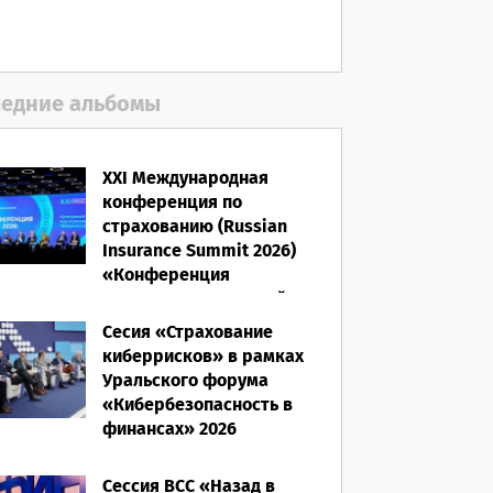
06.08.2026
едние альбомы
XXI Международная
конференция по
страхованию (Russian
Insurance Summit 2026)
«Конференция
ВСС-2026: Культурный
код страхования/
Сесия «Страхование
Человеческий фактор»
киберрисков» в рамках
Уральского форума
28.05.2026
«Кибербезопасность в
финансах» 2026
16.03.2026
Сессия ВСС «Назад в