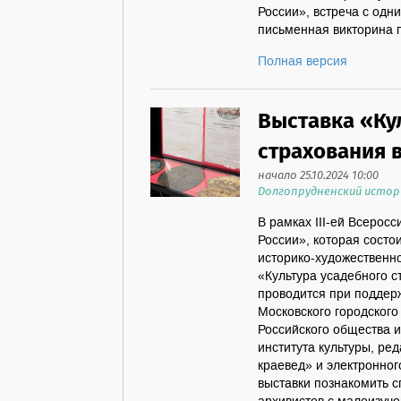
России», встреча с одн
письменная викторина по
Полная версия
Выставка «Ку
страхования 
начало 25.10.2024 10:00
Долгопрудненский истор
В рамках III-ей Всерос
России», которая состои
историко-художественно
«Культура усадебного 
проводится при поддерж
Московского городского
Российского общества и
института культуры, ре
краевед» и электронног
выставки познакомить с