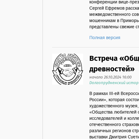
конференции вице-през
Сергей Ефремов расска
межведомственного сов
мошенникам в Приморье
представлены свежие ст
Полная версия
Встреча «Общ
древностей»
начало 26.10.2024 16:00
Долгопрудненский истор
В рамках III-ей Всерос
России», которая состо
художественного музея, 
«Общества любителей с
исследователей и колл
отечественного страхов
различных регионов стр
выставки Дмитрия Суети