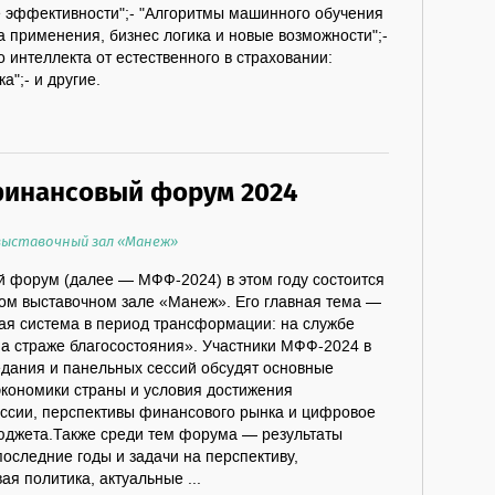
 эффективности";- "Алгоритмы машинного обучения
ка применения, бизнес логика и новые возможности";-
о интеллекта от естественного в страховании:
а";- и другие.
финансовый форум 2024
 выставочный зал «Манеж»
 форум (далее — МФФ-2024) в этом году состоится
ном выставочном зале «Манеж». Его главная тема —
я система в период трансформации: на службе
а страже благосостояния». Участники МФФ-2024 в
едания и панельных сессий обсудят основные
экономики страны и условия достижения
ссии, перспективы финансового рынка и цифровое
юджета.Также среди тем форума — результаты
оследние годы и задачи на перспективу,
я политика, актуальные ...