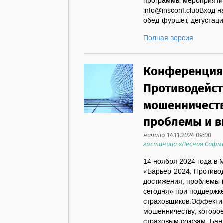
программы мероприяти
info@insconf.clubВход
обед-фуршет, дегустация
Полная версия
Конференция 
Противодейст
мошенничеств
проблемы и 
начало 14.11.2024 09:00
гостиница «Лесная Сафмар»
14 ноября 2024 года в
«Барьер-2024. Противо
достижения, проблемы 
сегодня» при поддержке
страховщиков.Эффектив
мошенничеству, которо
страховым союзам, Бан