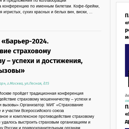
я и предложения по коллаборации
 на конференцию по именным билетам. Кофе-брейки,
 игристых, сухих красных и белых вин, виски, ...
П
«
р
м
«Барьер-2024.
вие страховому
у – успехи и достижения,
вызовы»
, г.Москва, ул.Лесная, д.15
 Москве пройдет традиционная конференция
до
действие страховому мошенничеству – успехи и
ав
и вызовы».Организатор: МИГ «Страхование
П
 и участии Всероссийского союза
«
ное и комплексное противодействие страховому
д
е удалось выстроить страховым организациям и
ку России и правоохранительным органам,