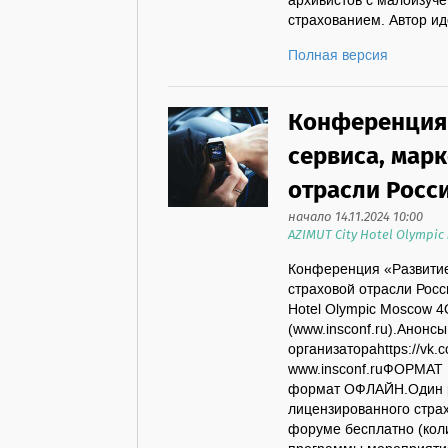
архивистов с малоизуч
страхованием. Автор иде
Полная версия
Конференция 
сервиса, марк
отрасли Росс
начало 14.11.2024 10:00
AZIMUT City Hotel Olympic
Конференция «Развитие 
страховой отрасли Росс
Hotel Olympic Moscow 4
(www.insconf.ru).Анонс
организатораhttps://vk
www.insconf.ruФОРМАТ
формат ОФЛАЙН.Один р
лицензированного страх
форуме бесплатно (кол