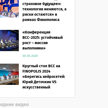
страховое будущее»:
технологии меняются, а
риски остаются» в
рамках Финополиса
2025
«Конференция
16.03.2026
ВСС-2025: устойчивый
рост – миссия
выполнима»
30.05.2025
Круглый стол ВСС на
FINOPOLIS 2024
«Берегись нейросетей:
Юрий Деточкин VS
искусственный
интеллект»
12.11.2024
едние видео