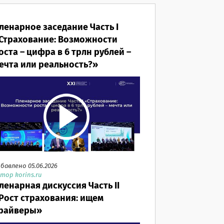
ленарное заседание Часть I
Страхование: Возможности
оста – цифра в 6 трлн рублей –
ечта или реальность?»
бавлено 05.06.2026
тор korins.ru
ленарная дискуссия Часть II
Рост страхования: ищем
райверы»