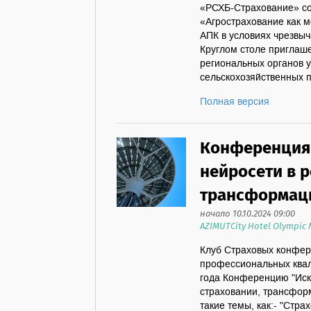
«РСХБ-Страхование» со
«Агрострахование как 
АПК в условиях чрезвыч
Круглом столе приглаш
региональных органов 
сельскохозяйственных п
Полная версия
Конференция 
нейросети в 
трансформаци
начало 10.10.2024 09:00
AZIMUTCity Hotel Olympic
Клуб Страховых конфер
профессиональных квал
года Конференцию "Иск
страховании, трансфор
такие темы, как:- "Стра