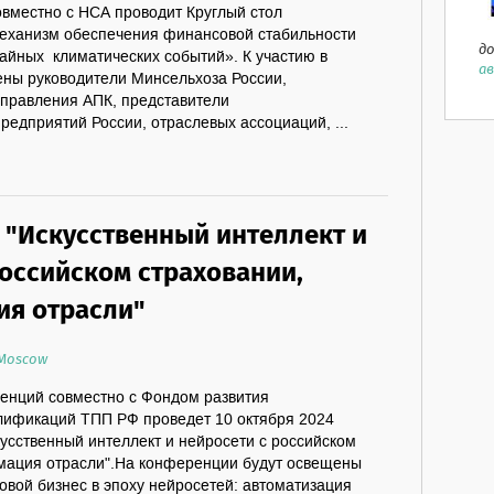
вместно с НСА проводит Круглый стол
механизм обеспечения финансовой стабильности
до
айных климатических событий». К участию в
ав
ены руководители Минсельхоза России,
управления АПК, представители
редприятий России, отраслевых ассоциаций, ...
"Искусственный интеллект и
российском страховании,
я отрасли"
 Moscow
енций совместно с Фондом развития
ификаций ТПП РФ проведет 10 октября 2024
усственный интеллект и нейросети с российском
мация отрасли".На конференции будут освещены
ховой бизнес в эпоху нейросетей: автоматизация