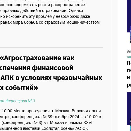
успешно сдерживать рост и распространение
воправных действий в страховании. Однако
ьно искоренить эту проблему невозможно даже
странах мира борьба со страховым мошенничеством
до
 «Агрострахование как
ав
П
спечения финансовой
п
 АПК в условиях чрезвычайных
и
р
х событий»
 конференц-зал № 3
: 10:00 Место проведения: г. Москва, Верхняя аллея
нтр», конференц-зал № 39 октября 2024 г. в 10-00 в
(конференц-зал № 3) в г. Москва в рамках XXVI
мышленной выставки «Золотая осень» АО СК