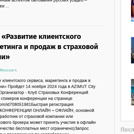
енным аспектом бытования русских усадеб –
и ...
«Развитие клиентского
етинга и продаж в страховой
ии»
 Moscow 4
клиентского сервиса, маркетинга и продаж в
ии» Пройдет 14 ноября 2024 года в AZIMUT City
Организатор - Клуб Страховых Конференций
ы спикеров конференции на странице
.com/id708051981Быстрая регистрация
 КОНФЕРЕНЦИИ ОНЛАЙ̆Н + ОФЛАЙ̆Н, основной
аботник от страховой компании или
ового брокера может принять участие в офлайн
Посл
ичество бесплатных мест ограничено)Запрос