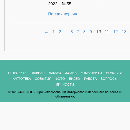
2022 г. № 55.
Полная версия
←
1
2
…
6
7
8
9
10
11
12
13
О ПРОЕКТЕ
ГЛАВНАЯ
ЛИКБЕЗ
ЖИЗНЬ
КОМЬЮНИТИ
НОВОСТИ
КАРТОТЕКА
СОБЫТИЯ
ФОТО
ВИДЕО
РАБОТА
ВОПРОСЫ
ЛИЧНОСТИ
©2026 «КОРИНС». При использовании материалов гиперссылка на Korins.ru
обязательна.