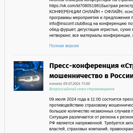
Анонсы спикеров конференции на страни
https://vk.com/id708051981Быстрая регис
КОНФЕРЕНЦИИ ОНЛАЙ̆Н + ОФЛАЙ̆Н, осн
программы мероприятия и предложения 
info@insconf.clubВход на конференцию п
обед-фуршет, дегустация игристых, сухих 
нетворкинг, все материалы конференции, 
Полная версия
Пресс-конференция «Ст
мошенничество в Росси
начало 09.07.2024 11:00
Всероссийский союз страховщиков
09 июля 2024 года в 11:00 состоится пр
противодействию страховому мошенничест
большое количество незаконных случаев 
Ситуация различается от региона к регион
РФ является напряженной. Требуется акт
властей, страховых компаний, правоохран