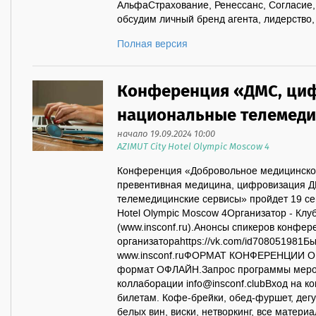
АльфаСтрахование, Ренессанс, Согласие
обсудим личный бренд агента, лидерство, 
Полная версия
Конференция «ДМС, ци
национальные телемеди
начало 19.09.2024 10:00
AZIMUT City Hotel Olympic Moscow 4
Конференция «Добровольное медицинское
превентивная медицина, цифровизация 
телемедицинские сервисы» пройдет 19 се
Hotel Olympic Moscow 4Организатор - Клу
(www.insconf.ru).Анонсы спикеров конфер
организатораhttps://vk.com/id708051981Б
www.insconf.ruФОРМАТ КОНФЕРЕНЦИИ ОН
формат ОФЛАЙН.Запрос программы меро
коллаборации info@insconf.clubВход на 
билетам. Кофе-брейки, обед-фуршет, дегу
белых вин, виски, нетворкинг, все матер