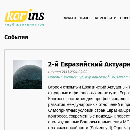
ЛИКБЕЗ
ЖИЗНЬ
КОМЬЮНИТИ
НОВО
События
2-й Евразийский Актуар
начало 21.11.2024 09:00
Отель "Достык", ул. Курмангазы д. 36, Алмат
Второй открытый Евразийский Актуарный 
актуарных и финансовых институтов Евра
Конгресс состоится для профессионалов 
развития международных отношений и пр
благоприятных условий стран Евразии.Ср
Конгресса современные подходы к перес
анализу данных:Вопросы применения МСФ
платежеспособности (Solvency II);Оценка