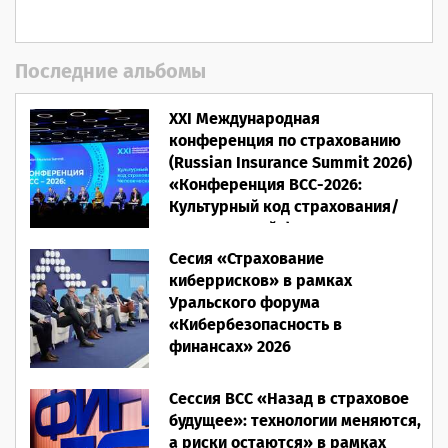
Последние альбомы
XXI Международная
конференция по страхованию
(Russian Insurance Summit 2026)
«Конференция ВСС-2026:
Культурный код страхования/
Человеческий фактор»
Сесия «Страхование
28.05.2026
киберрисков» в рамках
Уральского форума
«Кибербезопасность в
финансах» 2026
16.03.2026
Сессия ВСС «Назад в страховое
будущее»: технологии меняются,
а риски остаются» в рамках