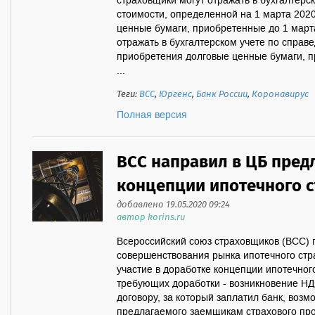
страховщики могут отражать в бухгалтерс
стоимости, определенной на 1 марта 2020
ценные бумаги, приобретенные до 1 марта
отражать в бухгалтерском учете по справ
приобретения долговые ценные бумаги, п
...
Теги:
ВСС
,
Юргенс
,
Банк России
,
Коронавирус
Полная версия
ВСС направил в ЦБ пред
концепции ипотечного 
добавлено 19.05.2020 09:24
автор korins.ru
Всероссийский союз страховщиков (ВСС)
совершенствования рынка ипотечного стра
участие в доработке концепции ипотечног
требующих доработки - возникновение НД
договору, за который заплатил банк, воз
предлагаемого заемщикам страхового про