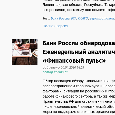
Ленинградская область, Республика Татар
все россияне, поскольку оно поможет офор
Теги:
Банк России
,
РСА
,
ОСАГО
,
европротокол
Полная версия
Банк России обнародов
Еженедельный аналитич
«Финансовый пульс»
добавлено 06.04.2020 14:53
автор korins.ru
Обзор посвящен обзору экономики и инфл
распространением коронавируса и небл
факторами, ситуации на российских и гл
работе финансового сектора, а так же ме
Правительства РФ для ограничения негат
числе, еженедельный аналитический обз
меры по поддержке страховых организаци