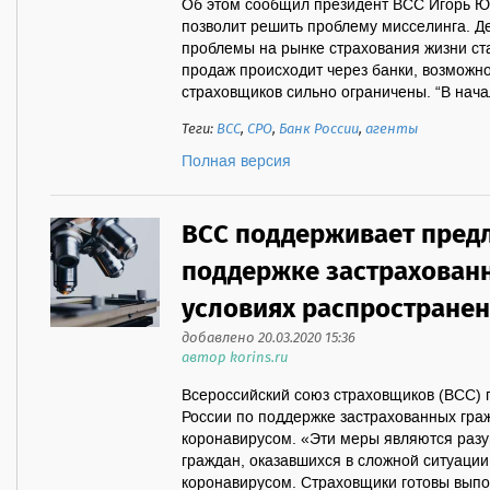
Об этом сообщил президент ВСС Игорь Юр
позволит решить проблему мисселинга. Д
проблемы на рынке страхования жизни ста
продаж происходит через банки, возможно
страховщиков сильно ограничены. “В начале
Теги:
ВСС
,
СРО
,
Банк России
,
агенты
Полная версия
ВСС поддерживает пред
поддержке застрахован
условиях распростране
добавлено 20.03.2020 15:36
автор korins.ru
Всероссийский союз страховщиков (ВСС)
России по поддержке застрахованных гра
коронавирусом. «Эти меры являются разу
граждан, оказавшихся в сложной ситуации
коронавирусом. Страховщики готовы выпол