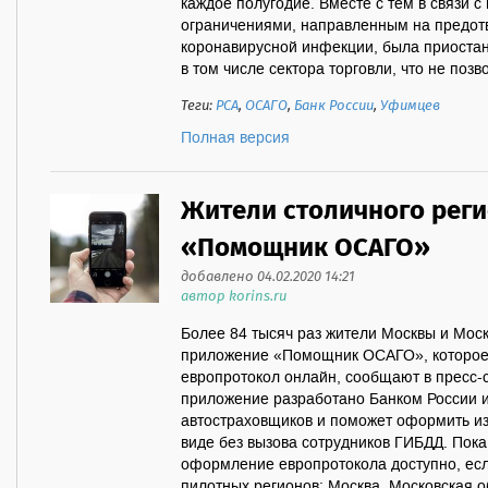
каждое полугодие. Вместе с тем в связи 
ограничениями, направленным на предо
коронавирусной инфекции, была приостан
в том числе сектора торговли, что не поз
Теги:
РСА
,
ОСАГО
,
Банк России
,
Уфимцев
Полная версия
Жители столичного рег
«Помощник ОСАГО»
добавлено 04.02.2020 14:21
автор korins.ru
Более 84 тысяч раз жители Москвы и Моск
приложение «Помощник ОСАГО», которое
европротокол онлайн, сообщают в пресс-
приложение разработано Банком России 
автостраховщиков и поможет оформить и
виде без вызова сотрудников ГИБДД. Пок
оформление европротокола доступно, есл
пилотных регионов: Москва, Московская об