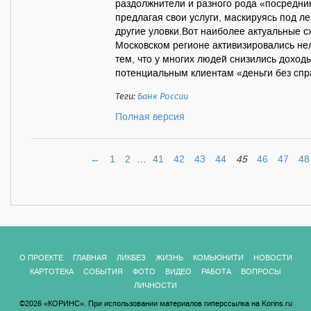
раздолжнители и разного рода «посредни
предлагая свои услуги, маскируясь под 
другие уловки.Вот наиболее актуальные 
Московском регионе активизировались не
тем, что у многих людей снизились дохо
потенциальным клиентам «деньги без спра
Теги:
Банк России
Полная версия
←
1
2
…
41
42
43
44
45
46
47
48
О ПРОЕКТЕ
ГЛАВНАЯ
ЛИКБЕЗ
ЖИЗНЬ
КОМЬЮНИТИ
НОВОСТИ
КАРТОТЕКА
СОБЫТИЯ
ФОТО
ВИДЕО
РАБОТА
ВОПРОСЫ
ЛИЧНОСТИ
©2026 «КОРИНС». При использовании материалов гиперссылка на Korins.ru