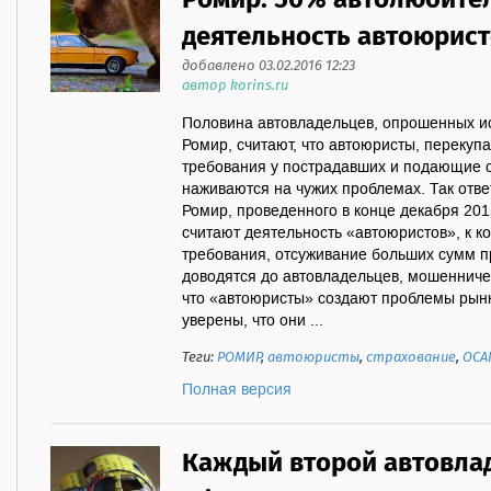
Ромир: 50% автолюбите
деятельность автоюрис
добавлено 03.02.2016 12:23
автор korins.ru
Половина автовладельцев, опрошенных и
Ромир, считают, что автоюристы, переку
требования у пострадавших и подающие от
наживаются на чужих проблемах. Так отве
Ромир, проведенного в конце декабря 201
считают деятельность «автоюристов», к к
требования, отсуживание больших сумм пр
доводятся до автовладельцев, мошенниче
что «автоюристы» создают проблемы рынк
уверены, что они ...
Теги:
РОМИР
,
автоюристы
,
страхование
,
ОСА
Полная версия
Каждый второй автовла