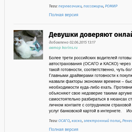
Теги:
перевозчики
,
пассажиры
,
РОМИР
Полная версия
Девушки доверяют онла
добавлено 02.06.2015 13:17
автор korins.ru
Более трети российских водителей готов
автострахования (ОСАГО и КАСКО) через и
такой готовности, соответственно, чуть 
Главными драйверами готовности к покуп
назвали факторы экономии времени – бы
необходимости куда-либо ехать. Противн
объясняют свое недоверие такими аргуме
самостоятельно разбираться в нюансах с
личном контакте с сотрудником страховой
услуг банковской картой в интернете. Исс
Теги:
ОСАГО
,
каско
,
электронный полис
,
Рене
Полная версия