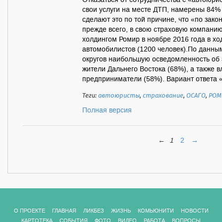
Отказаться от сотрудничества с «автоюрис
свои услуги на месте ДТП, намерены 84%
сделают это по той причине, что «по зак
прежде всего, в свою страховую компани
холдингом Ромир в ноябре 2016 года в х
автомобилистов (1200 человек).По данны
округов наибольшую осведомленность об 
жители Дальнего Востока (68%), а также 
предприниматели (58%). Вариант ответа «э
Теги:
автоюристы
,
страхование
,
ОСАГО
,
РОМ
Полная версия
←
1
2
→
О ПРОЕКТЕ
ГЛАВНАЯ
ЛИКБЕЗ
ЖИЗНЬ
КОМЬЮНИТИ
НОВОСТИ
КАРТОТЕКА
СОБЫТИЯ
ФОТО
ВИДЕО
РАБОТА
ВОПРОСЫ