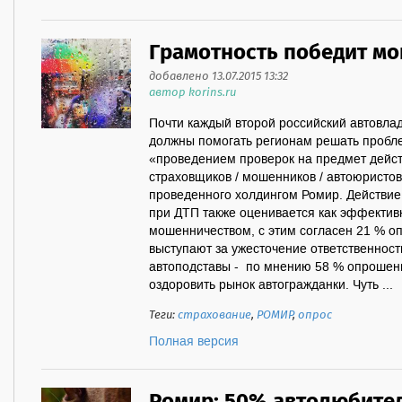
Грамотность победит м
добавлено 13.07.2015 13:32
автор korins.ru
Почти каждый второй российский автовлад
должны помогать регионам решать пробл
«проведением проверок на предмет дейс
страховщиков / мошенников / автоюристов
проведенного холдингом Ромир. Действи
при ДТП также оценивается как эффектив
мошенничеством, с этим согласен 21 % 
выступают за ужесточение ответственност
автоподставы - по мнению 58 % опрошен
оздоровить рынок автогражданки. Чуть ...
Теги:
страхование
,
РОМИР
,
опрос
Полная версия