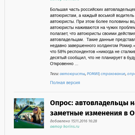
Большая часть российских автовладельце
автоюристам, а каждый восьмой водитель 
автоюристы. При этом более половины вод
автоюристы наживаются на чужих проблем
полагает, что автоюристы своими действи
автовладельцам. Такие данные представл
недавно завершенного холдингом Ромир.«
что 58% респондентов «никогда не сталк
десятый сообщил, что не планирует в буд
Откровенно ...
Теги:
автоюристы
,
РОМИР
,
страхование
,
опр
Полная версия
Опрос: автовладельцы 
заметные изменения в 
добавлено 15.11.2016 16:28
автор korins.ru