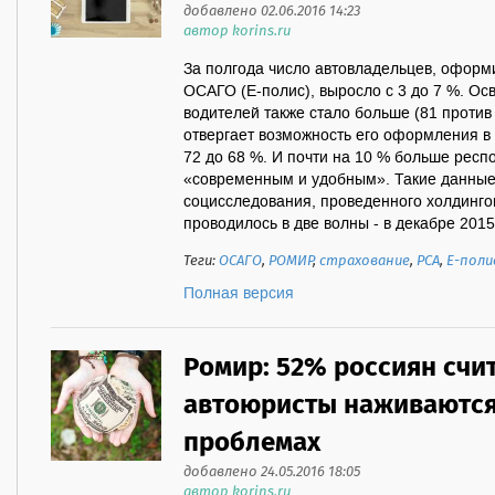
добавлено 02.06.2016 14:23
автор korins.ru
За полгода число автовладельцев, офор
ОСАГО (Е-полис), выросло с 3 до 7 %. Ос
водителей также стало больше (81 против 7
отвергает возможность его оформления в 
72 до 68 %. И почти на 10 % больше респ
«современным и удобным». Такие данные
социсследования, проведенного холдинг
проводилось в две волны - в декабре 2015 
Теги:
ОСАГО
,
РОМИР
,
страхование
,
РСА
,
Е-поли
Полная версия
Ромир: 52% россиян счит
автоюристы наживаются
проблемах
добавлено 24.05.2016 18:05
автор korins.ru