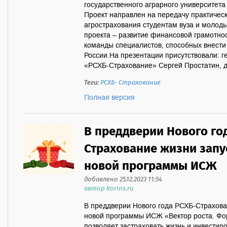
государственного аграрного университета
Проект направлен на передачу практическ
агрострахования студентам вуза и молод
проекта – развитие финансовой грамотн
команды специалистов, способных внести 
России.На презентации присутствовали: 
«РСХБ-Страхование» Сергей Простатин, ди
Теги:
РСХБ- Страхование
Полная версия
В преддверии Нового го
Страхование жизни зап
новой программы ИСЖ
добавлено 25.12.2023 11:54
автор korins.ru
В преддверии Нового года РСХБ-Страхова
новой программы ИСЖ «Вектор роста. Фор
позволяет застраховать жизнь и инвестир