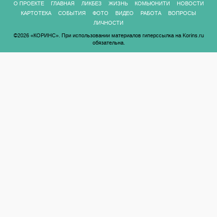
О ПРОЕКТЕ
ГЛАВНАЯ
ЛИКБЕЗ
ЖИЗНЬ
КОМЬЮНИТИ
НОВОСТИ
КАРТОТЕКА
СОБЫТИЯ
ФОТО
ВИДЕО
РАБОТА
ВОПРОСЫ
ЛИЧНОСТИ
©2026 «КОРИНС». При использовании материалов гиперссылка на Korins.ru
обязательна.