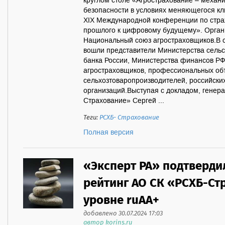
круглом столе «Агрострахование – механ
безопасности в условиях меняющегося кл
XIX Международной конференции по стра
прошлого к цифровому будущему». Орган
Национальный союз агростраховщиков.В с
вошли представители Министерства сельс
банка России, Министерства финансов РФ
агростраховщиков, профессиональных о
сельхозтоваропроизводителей, российски
организаций.Выступая с докладом, генер
Страхование» Сергей ...
Теги:
РСХБ- Страхование
Полная версия
«Эксперт РА» подтверди
рейтинг АО СК «РСХБ-Ст
уровне ruАА+
добавлено 30.07.2024 17:03
автор korins.ru