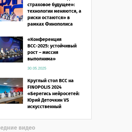
страховое будущее»:
технологии меняются, а
риски остаются» в
рамках Финополиса
2025
«Конференция
16.03.2026
ВСС-2025: устойчивый
рост – миссия
выполнима»
30.05.2025
Круглый стол ВСС на
FINOPOLIS 2024
«Берегись нейросетей:
Юрий Деточкин VS
искусственный
интеллект»
12.11.2024
едние видео