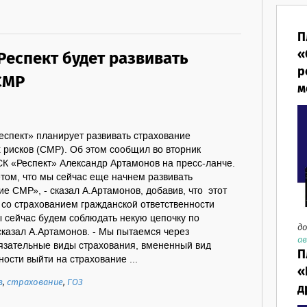
П
«
Респект будет развивать
р
СМР
м
еспект» планирует развивать страхование
 рисков (СМР). Об этом сообщил во вторник
СК «Респект» Александр Артамонов на пресс-ланче.
етом, что мы сейчас еще начнем развивать
е СМР», - сказал А.Артамонов, добавив, что этот
 со страхованием гражданской ответственности
ы сейчас будем соблюдать некую цепочку по
до
сказал А.Артамонов. - Мы пытаемся через
ав
бязательные виды страхования, вмененный вид
П
ости выйти на страхование ...
«
в
,
страхование
,
ГОЗ
д