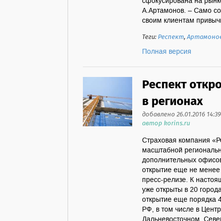
сфокусирована на рынке
А.Артамонов. – Само с
своим клиентам привычн
Теги:
Респект
,
Артамоно
Полная версия
Респект откр
в регионах
добавлено 26.01.2016 14:39
автор korins.ru
Страховая компания «Р
масштабной региональн
дополнительных офисов
открытие еще не менее 
пресс-релизе. К насто
уже открыты в 20 город
открытие еще порядка 
РФ, в том числе в Цен
Дальневосточном, Север