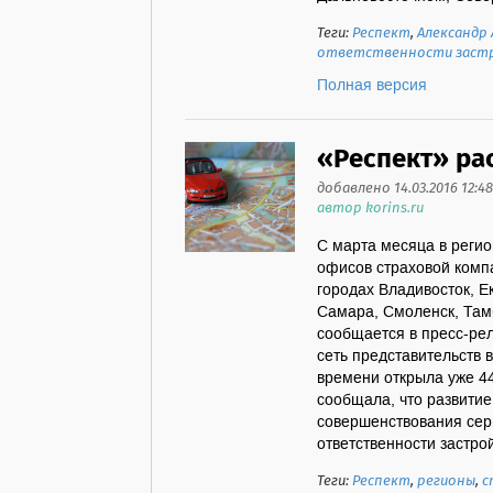
Теги:
Респект
,
Александр
ответственности заст
Полная версия
«Респект» ра
добавлено 14.03.2016 12:48
автор korins.ru
С марта месяца в регио
офисов страховой компа
городах Владивосток, Е
Самара, Смоленск, Тамб
сообщается в пресс-рел
сеть представительств в
времени открыла уже 4
сообщала, что развитие
совершенствования сер
ответственности застро
Теги:
Респект
,
регионы
,
с