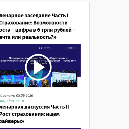
ленарное заседание Часть I
Страхование: Возможности
оста – цифра в 6 трлн рублей –
ечта или реальность?»
бавлено 05.06.2026
тор korins.ru
ленарная дискуссия Часть II
Рост страхования: ищем
райверы»