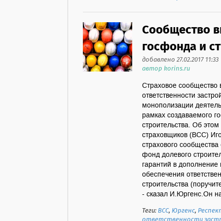
Сообщество в
госфонда и с
добавлено 27.02.2017 11:33
автор korins.ru
Страховое сообщество 
ответственности застр
монополизации деятель
рамках создаваемого г
строительства. Об этом
страховщиков (ВСС) Иг
страхового сообщества 
фонд долевого строите
гарантий в дополнение
обеспечения ответстве
строительства (поручит
- сказал И.Юргенс.Он на
Теги:
ВСС
,
Юргенс
,
Респек
ответственности заст