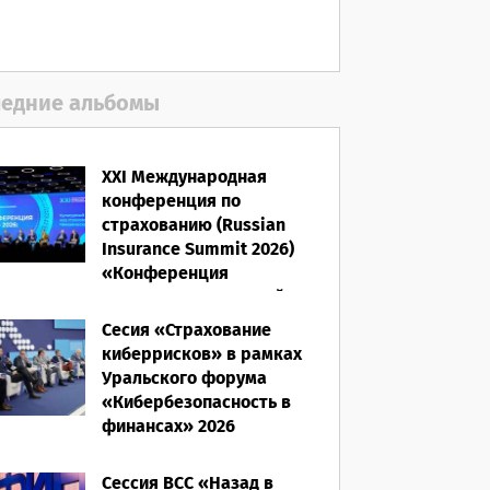
06.08.2026
едние альбомы
XXI Международная
конференция по
страхованию (Russian
Insurance Summit 2026)
«Конференция
ВСС-2026: Культурный
код страхования/
Сесия «Страхование
Человеческий фактор»
киберрисков» в рамках
Уральского форума
28.05.2026
«Кибербезопасность в
финансах» 2026
16.03.2026
Сессия ВСС «Назад в