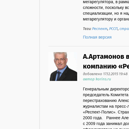
мегарегулятора, в рамка
сложности, поскольку в
специализации, но я на
мегарегулятору и органи
Теги:
Респект
,
РССП
,
стра
Полная версия
А.Артамонов 
компанию «Р
добавлено 17.12.2015 19:48
автор korins.ru
Генеральным директоро
председатель Комитета
перестрахованию Алекс
журналистам на пресс-
«Респект-Полис». Страх
2000 года. Раннее Але
с 2009 года занимал до