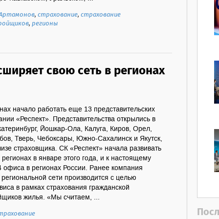
 Артамонов
,
страхование
,
страхование
ройщиков
,
регионы
сширяет свою сеть в регионах
нах начало работать еще 13 представительских
нии «Респект». Представительства открылись в
катеринбург, Йошкар-Ола, Калуга, Киров, Орел,
ов, Тверь, Чебоксары, Южно-Сахалинск и Якутск,
изе страховщика. СК «Респект» начала развивать
 регионах в январе этого года, и к настоящему
4 офиса в регионах России. Ранее компания
 региональной сети производится с целью
виса в рамках страхования гражданской
йщиков жилья. «Мы считаем, ...
Посл
трахование