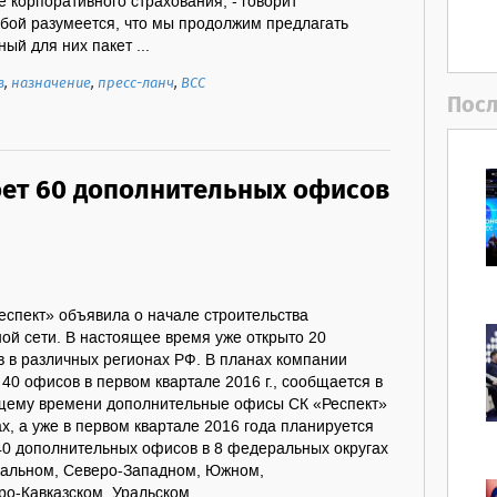
 корпоративного страхования, - говорит
обой разумеется, что мы продолжим предлагать
ый для них пакет ...
в
,
назначение
,
пресс-ланч
,
ВСС
Посл
оет 60 дополнительных офисов
еспект» объявила о начале строительства
ой сети. В настоящее время уже открыто 20
 в различных регионах РФ. В планах компании
40 офисов в первом квартале 2016 г., сообщается в
ящему времени дополнительные офисы СК «Респект»
ах, а yже в первом квартале 2016 года планируется
40 дополнительных офисов в 8 федеральных округах
тральном, Северо-Западном, Южном,
о-Кавказском, Уральском, ...