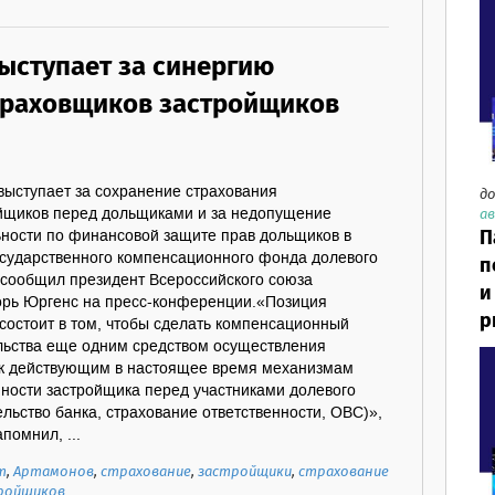
ыступает за синергию
траховщиков застройщиков
выступает за сохранение страхования
до
ав
ойщиков перед дольщиками и за недопущение
П
ности по финансовой защите прав дольщиков в
осударственного компенсационного фонда долевого
п
 сообщил президент Всероссийского союза
и
орь Юргенс на пресс-конференции.«Позиция
р
состоит в том, чтобы сделать компенсационный
льства еще одним средством осуществления
 к действующим в настоящее время механизмам
нности застройщика перед участниками долевого
ельство банка, страхование ответственности, ОВС)»,
помнил, ...
т
,
Артамонов
,
страхование
,
застройщики
,
страхование
ройщиков