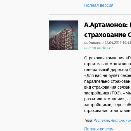
Полная версия
А.Артамонов: 
страхование 
добавлено 12.04.2016 16:43
автор korins.ru
Страховая компания «Р
строительно-монтажных
генеральный директор 
«Для вас не будет секр
параллельно страховани
вид страхования связан
застройщика (ГОЗ). «М
развитию компании», - 
застройщиков, через о
страхования ответственн
Теги:
Респект
,
Артамоно
Полная версия