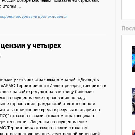
 России обзоре ключевых показателей страховых
 итогам ...
улирование
,
уровень проникновения
Посл
ицензии у четырех
в
цензии у четырех страховых компаний: «Двадцать
 «АРМС Территория» и «Инвест-резерв», говорится в
нных на сайте регулятора в пятницу.Лицензия
ек» на осуществление страхования по виду
ьное страхование гражданской ответственности
екта за причинение вреда в результате аварии на
О)" отозвана в связи с отказом страховщика от
деятельности. Лицензия на осуществление
МС Территория» отозвана в связи с отказом
ела от осуществления предусмотренной лицензией