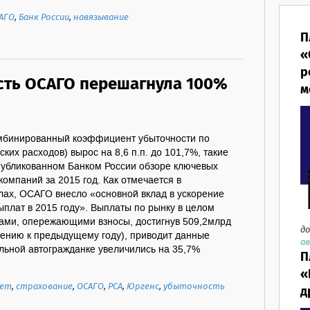
АГО
,
Банк России
,
навязывание
П
«
р
сть ОСАГО перешагнула 100%
м
омбинированный коэффициент убыточности по
ких расходов) вырос на 8,6 п.п. до 101,7%, такие
публикованном Банком России обзоре ключевых
компаний за 2015 год. Как отмечается в
лах, ОСАГО внесло «основной вклад в ускорение
ыплат в 2015 году». Выплаты по рынку в целом
ами, опережающими взносы, достигнув 509,2млрд
до
шению к предыдущему году), приводит данные
ав
льной автогражданке увеличились на 35,7%
П
«
ет
,
страхование
,
ОСАГО
,
РСА
,
Юргенс
,
убыточность
д