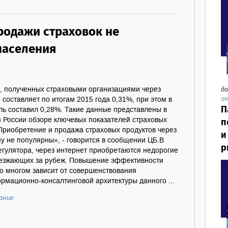
родажи страховок не
населения
до
в, полученных страховыми организациями через
ав
 составляет по итогам 2015 года 0,31%, при этом в
П
ель составил 0,28%. Такие данные представлены в
 России обзоре ключевых показателей страховых
п
Приобретение и продажа страховых продуктов через
и
у не популярны», - говорится в сообщении ЦБ.В
р
егулятора, через интернет приобретаются недорогие
ыезжающих за рубеж. Повышение эффективности
о многом зависит от совершенствования
рмационно-консалтинговой архитектуры данного ...
ание