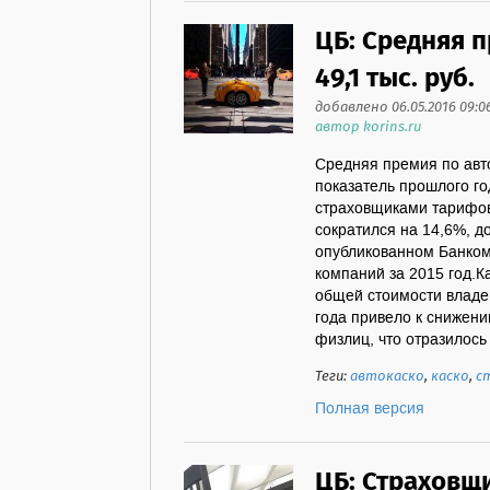
ЦБ: Средняя п
49,1 тыс. руб.
добавлено 06.05.2016 09:0
автор korins.ru
Средняя премия по авто
показатель прошлого го
страховщиками тарифов
сократился на 14,6%, д
опубликованном Банком
компаний за 2015 год.К
общей стоимости владе
года привело к снижени
физлиц, что отразилось .
Теги:
автокаско
,
каско
,
с
Полная версия
ЦБ: Страховщ