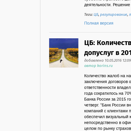
деятельности. Решение 
Теги:
ЦБ
,
регулирование
,
л
Полная версия
ЦБ: Количест
допуслуг в 20
добавлено 10.05.2016 12:09
автор korins.ru
Количество жалоб на на
заключения договоров 
ответственности владел
года сократилось на 70
Банка России за 2015 г
четверг. "Банк России 
компаний с клиентами 
обеспечил визуальный к
непосредственно в офис
целом по рынку страховы