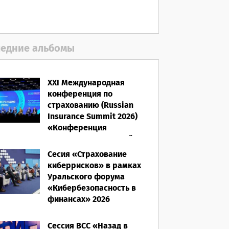
06.08.2026
едние альбомы
XXI Международная
конференция по
страхованию (Russian
Insurance Summit 2026)
«Конференция
ВСС-2026: Культурный
код страхования/
Сесия «Страхование
Человеческий фактор»
киберрисков» в рамках
Уральского форума
28.05.2026
«Кибербезопасность в
финансах» 2026
16.03.2026
Сессия ВСС «Назад в