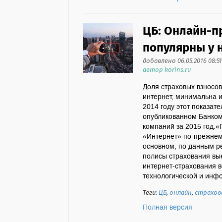
ЦБ: Онлайн-п
популярны у 
добавлено 06.05.2016 08:51
автор korins.ru
Доля страховых взносо
интернет, минимальна и
2014 году этот показат
опубликованном Банком
компаний за 2015 год.«
«Интернет» по-прежнем
основном, по данным р
полисы страхования в
интернет-страхования в
технологической и инфо
Теги:
ЦБ
,
онлайн
,
страхов
Полная версия