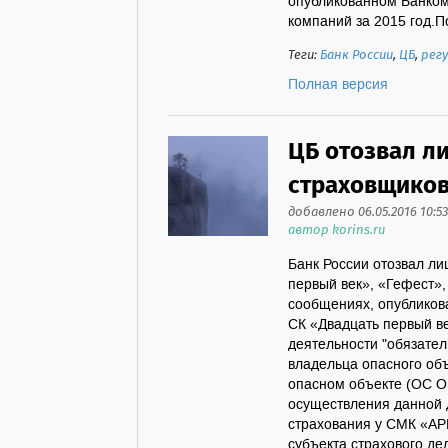
опубликованном Банком
компаний за 2015 год.По
Теги:
Банк России
,
ЦБ
,
рег
Полная версия
ЦБ отозвал л
страховщико
добавлено 06.05.2016 10:53
автор korins.ru
Банк России отозвал ли
первый век», «Гефест»,
сообщениях, опубликова
СК «Двадцать первый в
деятельности "обязател
владельца опасного объ
опасном объекте (ОС ОП
осуществления данной 
страхования у СМК «АР
субъекта страхового д