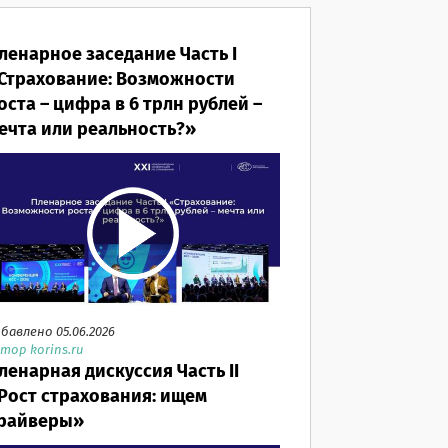
ленарное заседание Часть I
Страхование: Возможности
оста – цифра в 6 трлн рублей –
ечта или реальность?»
бавлено 05.06.2026
тор korins.ru
ленарная дискуссия Часть II
Рост страхования: ищем
райверы»