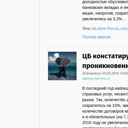
доходностью обусловил
банковских вкладах и и
акции, напротив, сокра
увеличились на 3,3% ...
Теги:
ЦБ
,
Банк России
,
стр
Полная версия
ЦБ констатир
проникновени
добавлено 05.05.2016 13:06
автор korins.ru
В последний год наблю
страховых услуг, несм
рынка. Так, количество
сократилось на 10%, з
количество договоров к
и в обязательных (на 7
2015 году не увеличило