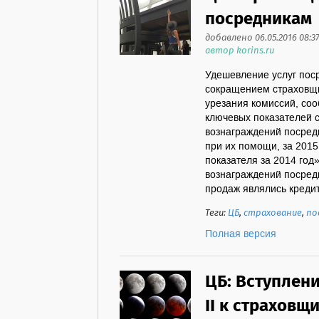
посредникам
добавлено 06.05.2016 08:3
автор korins.ru
Удешевление услуг поср
сокращением страховщи
урезания комиссий, со
ключевых показателей 
вознаграждений посред
при их помощи, за 2015 
показателя за 2014 год»
вознаграждений посред
продаж являлись кредит
Теги:
ЦБ
,
страхование
,
по
Полная версия
ЦБ: Вступлени
II к страховщ