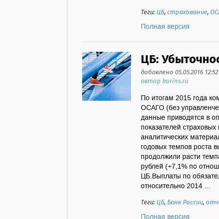
Теги:
ЦБ
,
страхование
,
ОС
Полная версия
ЦБ: Убыточно
добавлено 05.05.2016 12:52
автор korins.ru
По итогам 2015 года к
ОСАГО (без управленчес
данные приводятся в о
показателей страховых 
аналитических материа
годовых темпов роста в
продолжили расти темп
рублей (+7,1% по отно
ЦБ.Выплаты по обязате
относительно 2014 ...
Теги:
ЦБ
,
Банк России
,
отч
Полная версия