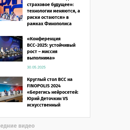
страховое будущее»:
технологии меняются, а
риски остаются» в
рамках Финополиса
2025
«Конференция
16.03.2026
ВСС-2025: устойчивый
рост – миссия
выполнима»
30.05.2025
Круглый стол ВСС на
FINOPOLIS 2024
«Берегись нейросетей:
Юрий Деточкин VS
искусственный
интеллект»
12.11.2024
едние видео