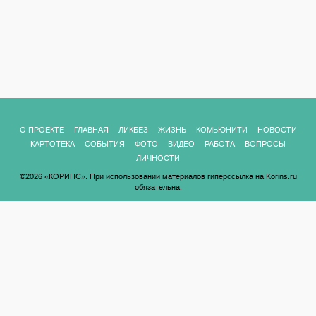
О ПРОЕКТЕ
ГЛАВНАЯ
ЛИКБЕЗ
ЖИЗНЬ
КОМЬЮНИТИ
НОВОСТИ
КАРТОТЕКА
СОБЫТИЯ
ФОТО
ВИДЕО
РАБОТА
ВОПРОСЫ
ЛИЧНОСТИ
©2026 «КОРИНС». При использовании материалов гиперссылка на Korins.ru
обязательна.