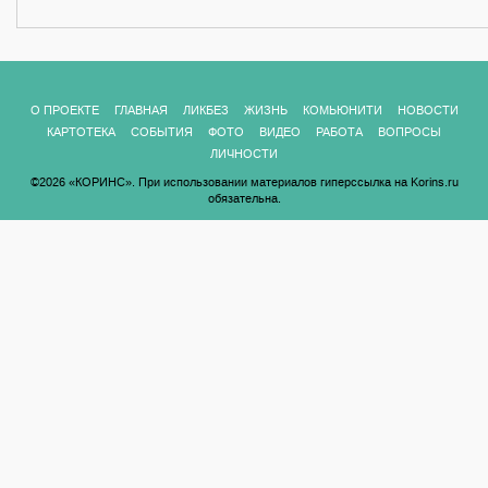
О ПРОЕКТЕ
ГЛАВНАЯ
ЛИКБЕЗ
ЖИЗНЬ
КОМЬЮНИТИ
НОВОСТИ
КАРТОТЕКА
СОБЫТИЯ
ФОТО
ВИДЕО
РАБОТА
ВОПРОСЫ
ЛИЧНОСТИ
©2026 «КОРИНС». При использовании материалов гиперссылка на Korins.ru
обязательна.