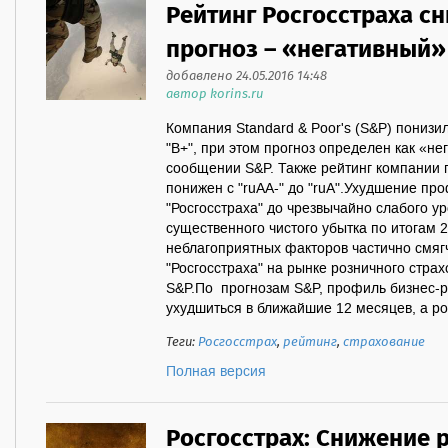
Рейтинг Росгосстраха с
прогноз – «негативный»
добавлено 24.05.2016 14:48
автор korins.ru
Компания Standard & Poor's (S&P) понизил
"B+", при этом прогноз определен как «не
сообщении S&P. Также рейтинг компании
понижен с "ruAA-" до "ruA".Ухудшение п
"Росгосстраха" до чрезвычайно слабого у
существенного чистого убытка по итогам 2
неблагоприятных факторов частично смяг
"Росгосстраха" на рынке розничного стра
S&P.По прогнозам S&P, профиль бизнес-р
ухудшиться в ближайшие 12 месяцев, а рос
Теги:
Росгосстрах
,
рейтинг
,
страхование
Полная версия
Росгосстрах: Снижение 