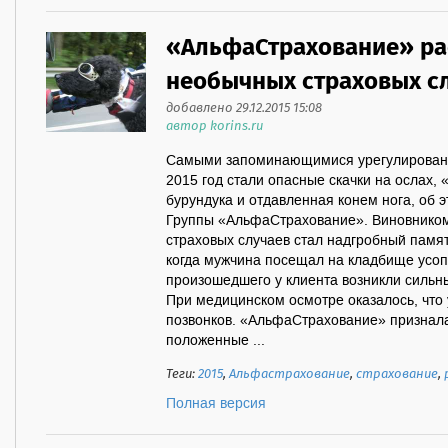
«АльфаСтрахование» ра
необычных страховых сл
добавлено 29.12.2015 15:08
автор korins.ru
Самыми запоминающимися урегулирован
2015 год стали опасные скачки на ослах, 
бурундука и отдавленная конем нога, об 
Группы «АльфаСтрахование». Виновником
страховых случаев стал надгробный памят
когда мужчина посещал на кладбище усоп
произошедшего у клиента возникли сильны
При медицинском осмотре оказалось, что
позвонков. «АльфаСтрахование» признала
положенные ...
Теги:
2015
,
Альфастрахование
,
страхование
,
Полная версия