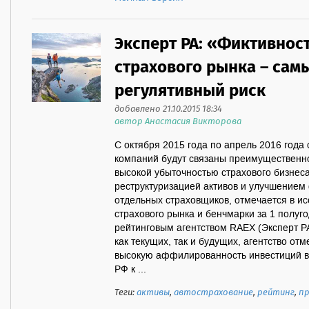
Эксперт РА: «Фиктивнос
страхового рынка – сам
регулятивный риск
добавлено 21.10.2015 18:34
автор Анастасия Викторова
С октября 2015 года по апрель 2016 года
компаний будут связаны преимущественно
высокой убыточностью страхового бизнеса
реструктуризацией активов и улучшением
отдельных страховщиков, отмечается в и
страхового рынка и бенчмарки за 1 полуг
рейтинговым агентством RAEX (Эксперт Р
как текущих, так и будущих, агентство о
высокую аффилированность инвестиций в
РФ к ...
Теги:
активы
,
автострахование
,
рейтинг
,
п