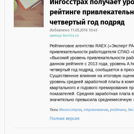
Ингосстрах получает уро
рейтинге привлекательн
четвертый год подряд
добавлено 11.05.2016 10:45
автор korins.ru
Рейтинговое агентство RAEX («Эксперт РА
привлекательности работодателя СПАО «И
«Высокий уровень привлекательности раб
данном рейтинге с 2013 года, уровень А.
четвертый год подряд, сообщается в пре
Существенное влияние на итоговую оценку
уровень средней заработной платы в комп
квартального и годового премирования п
показателей. Средняя заработная плата в
значительно превысила среднемесячную за
Теги:
Ингосстрах
,
страхование
,
рейтинг
,
Экс
Полная версия