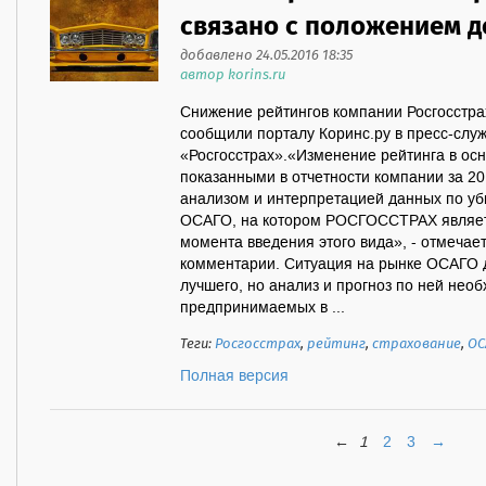
связано с положением д
добавлено 24.05.2016 18:35
автор korins.ru
Снижение рейтингов компании Росгосстра
сообщили порталу Коринс.ру в пресс-слу
«Росгосстрах».«Изменение рейтинга в осн
показанными в отчетности компании за 20
анализом и интерпретацией данных по уб
ОСАГО, на котором РОСГОССТРАХ являет
момента введения этого вида», - отмечае
комментарии. Ситуация на рынке ОСАГО д
лучшего, но анализ и прогноз по ней нео
предпринимаемых в ...
Теги:
Росгосстрах
,
рейтинг
,
страхование
,
ОС
Полная версия
←
1
2
3
→