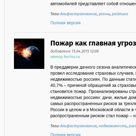
автомобилей представляет собой отношени
Теги:
Альфастрахование
,
угоны
,
рейтинг
Полная версия
Пожар как главная угро
добавлено 15.04.2015 12:08
автор korins.ru
В преддверии дачного сезона аналитичес
провел исследование страховых случаев, 
недвижимостью россиян. По данным стати
40,7% – причиной обращений за страховы
становится пожар. Проанализированы стр
недвижимостью россиян: дачи, жилые дома
самых распространенных рисков за трехле
России в целом и в Московской области в
распространенным риском стал пожар – на
Теги:
Альфастрахование
,
недвижимость
,
рис
Полная версия