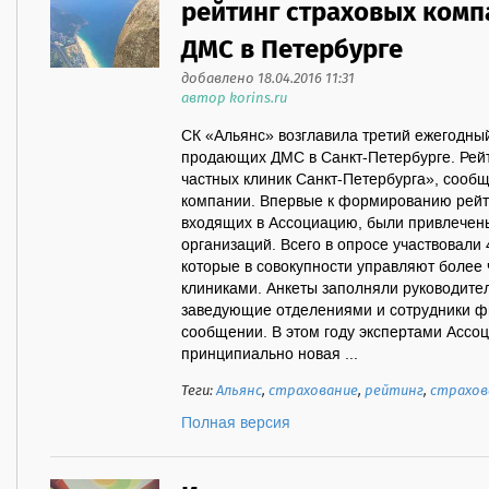
рейтинг страховых ком
ДМС в Петербурге
добавлено 18.04.2016 11:31
автор korins.ru
СК «Альянс» возглавила третий ежегодны
продающих ДМС в Санкт-Петербурге. Рей
частных клиник Санкт-Петербурга», сообщ
компании. Впервые к формированию рейти
входящих в Ассоциацию, были привлечен
организаций. Всего в опросе участвовали
которые в совокупности управляют более
клиниками. Анкеты заполняли руководител
заведующие отделениями и сотрудники фи
сообщении. В этом году экспертами Ассо
принципиально новая ...
Теги:
Альянс
,
страхование
,
рейтинг
,
страхов
Полная версия